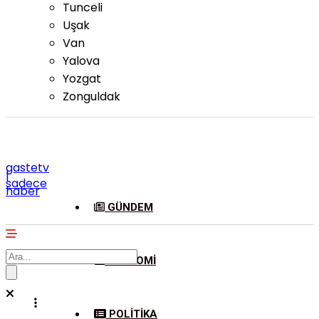
Tunceli
Uşak
Van
Yalova
Yozgat
Zonguldak
gastetv
|
sadece
haber
GÜNDEM
EKONOMI
POLITIKA