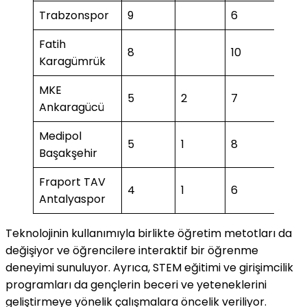
Trabzonspor
9
6
Fatih
8
10
3
Karagümrük
MKE
5
2
7
Ankaragücü
Medipol
5
1
8
2
Başakşehir
Fraport TAV
4
1
6
2
Antalyaspor
Teknolojinin kullanımıyla birlikte öğretim metotları da
değişiyor ve öğrencilere interaktif bir öğrenme
deneyimi sunuluyor. Ayrıca, STEM eğitimi ve girişimcilik
programları da gençlerin beceri ve yeteneklerini
geliştirmeye yönelik çalışmalara öncelik veriliyor.