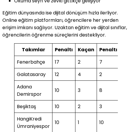
Okuma seyri ve zevki gittikçe gelişiyor
Eğitim dünyasında ise dijital dönüşüm hızla ilerliyor.
Online eğitim platformları, öğrencilere her yerden
erişim imkanı sağlıyor. Uzaktan eğitim ve dijital sınıflar,
öğrencilerin öğrenme süreçlerini destekliyor.
Takımlar
Penaltı
Kaçan
Penaltı
Ka
Fenerbahçe
17
2
7
1
Galatasaray
12
4
2
1
Adana
10
3
8
Demirspor
Beşiktaş
10
2
3
1
HangiKredi
10
1
10
1
Ümraniyespor