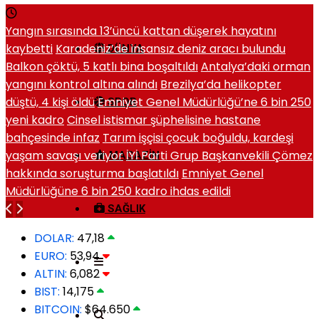
Yangın sırasında 13’üncü kattan düşerek hayatını
kaybetti
Karadeniz’de insansız deniz aracı bulundu
DÜNYA
Balkon çöktü, 5 katlı bina boşaltıldı
Antalya’daki orman
yangını kontrol altına alındı
Brezilya’da helikopter
düştü, 4 kişi öldü
Emniyet Genel Müdürlüğü’ne 6 bin 250
SPOR
yeni kadro
Cinsel istismar şüphelisine hastane
bahçesinde infaz
Tarım işçisi çocuk boğuldu, kardeşi
yaşam savaşı veriyor
İYİ Parti Grup Başkanvekili Çömez
MAGAZIN
hakkında soruşturma başlatıldı
Emniyet Genel
Müdürlüğüne 6 bin 250 kadro ihdas edildi
SAĞLIK
DOLAR:
47,18
EURO:
53,94
ALTIN:
6,082
BIST:
14,175
BITCOIN:
$64.650