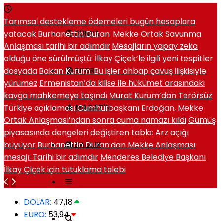
Tarımsal destekleme ödemeleri bugün hesaplara
yatacak
Burhanettin Duran: Mekke Ortak Savunma
DÜNYA
Anlaşması tarihi bir adımdır
Mesajların yapay zeka
olduğu öne sürülmüştü: İlkay Çiçek’le ilgili yeni tespitler
dosyada
Bakan Kurum: Bu işler ahbap çavuş ilişkisiyle
SPOR
yürümez
Ermenistan’da kilise ile hükümet arasındaki
kavga mahkemeye taşındı
Murat Kurum’dan Terörsüz
Türkiye açıklaması
Cumhurbaşkanı Erdoğan, Mekke
MAGAZIN
Ortak Anlaşması’ndan sonra cuma namazı kıldı
Gümüş
piyasasında dengeleri değiştiren tablo: Arz açığı
büyüyor
Burhanettin Duran’dan Mekke Anlaşması
SAĞLIK
mesajı: Tarihi bir adımdır
Menderes Belediye Başkanı
İlkay Çiçek için tutuklama talebi
DOLAR:
47,18
EURO:
53,94