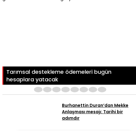
Tarımsal destekleme ödemeleri bugün
hesaplara yatacak
1
2
3
4
5
6
7
8
Burhanettin Duran’dan Mekke
Anlaşması mesajı: Tarihi bir
adımdır