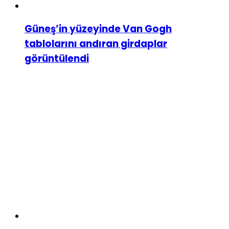
Güneş’in yüzeyinde Van Gogh
tablolarını andıran girdaplar
görüntülendi