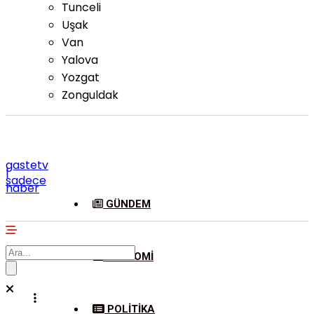
Tunceli
Uşak
Van
Yalova
Yozgat
Zonguldak
gastetv
|
sadece
haber
GÜNDEM
EKONOMI
POLITIKA