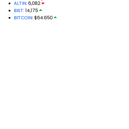
ALTIN:
6,082
BIST:
14,175
BITCOIN:
$64.650