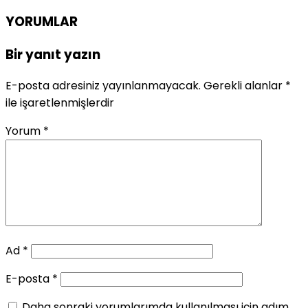
YORUMLAR
Bir yanıt yazın
E-posta adresiniz yayınlanmayacak.
Gerekli alanlar
*
ile işaretlenmişlerdir
Yorum
*
Ad
*
E-posta
*
Daha sonraki yorumlarımda kullanılması için adım,