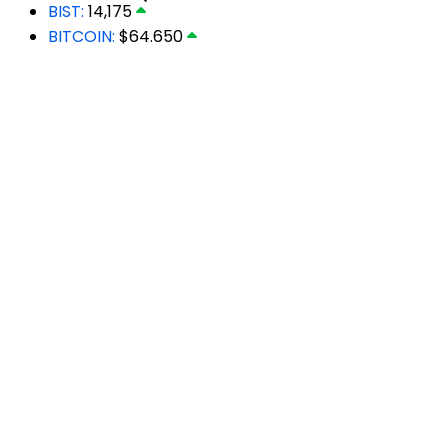
BIST:
14,175
BITCOIN:
$64.650