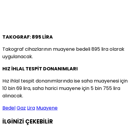
TAKOGRAF: 895 LİRA
Takograf cihazlarının muayene bedeli 895 lira olarak
uygulanacak.
HIZ İHLAL TESPİT DONANIMLARI
Hız ihlal tespit donanımlarında ise saha muayenesi için
10 bin 69 lira, saha harici muayene için 5 bin 755 lira
alınacak.
Bedel
Gaz
Lira
Muayene
İLGİNİZİ
ÇEKEBİLİR