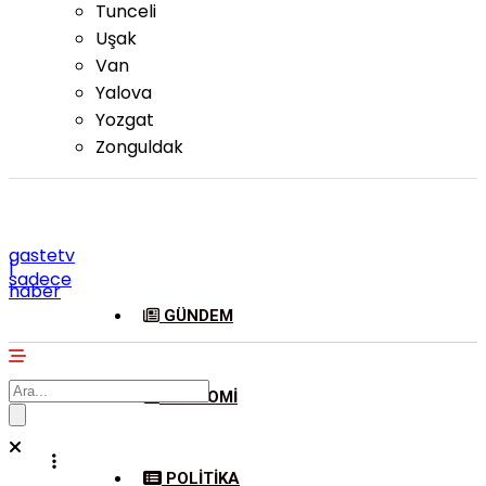
Tunceli
Uşak
Van
Yalova
Yozgat
Zonguldak
gastetv
|
sadece
haber
GÜNDEM
EKONOMI
POLITIKA