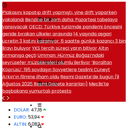
Plakasını kapatıp drift yapmıştı, yine drift yaparken
yakalandı
Benzine bir zam daha: Pazartesi tabelaya
DÜNYA
yansıyacak
OECD: Türkiye turizmde pandemi öncesini
geride bırakan ülkeler arasında
14 yaşında asgari
ücretin 3 katını kazanıyor. 6 saatte günlük kazancı 3 bin
SPOR
lirayı buluyor
YKS tercih süreci yarın bitiyor
Altın
tırmanışa geçti
Umman: Hürmüz Boğazı’ndaki
seyrüsefer müzakereleri olumlu ilerliyor
‘Boraltan
MAGAZIN
Köprüsü’: 195 soydaşın Sovyetlere teslimi Cüneyt
Arkın’ın filmine ilham oldu
Resmi Gazete’de bugün (9
Ağustos 2026 Resmi Gazete kararları)
Meclis’te
SAĞLIK
başbakana yumurtalı protesto
DOLAR:
47,18
EURO:
53,94
ALTIN:
6,082