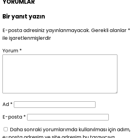
YORUMLAR
Bir yanıt yazın
E-posta adresiniz yayınlanmayacak.
Gerekli alanlar
*
ile işaretlenmişlerdir
Yorum
*
Ad
*
E-posta
*
Daha sonraki yorumlarımda kullanılması için adım,
e-posta adresim ve site adresim bu tarayıcıya