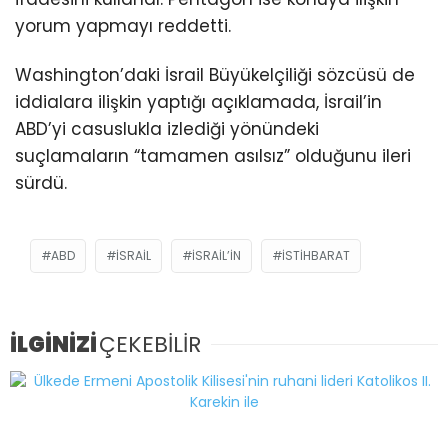
yorum yapmayı reddetti.
Washington’daki İsrail Büyükelçiliği sözcüsü de
iddialara ilişkin yaptığı açıklamada, İsrail’in
ABD’yi casuslukla izlediği yönündeki
suçlamaların “tamamen asılsız” olduğunu ileri
sürdü.
ABD
İSRAIL
İSRAIL’IN
İSTIHBARAT
İLGİNİZİ
ÇEKEBİLİR