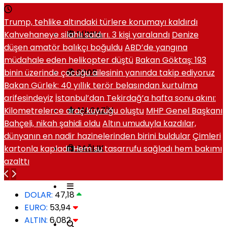
Trump, tehlike altındaki türlere korumayı kaldırdı
Kahvehaneye silahlı saldırı. 3 kişi yaralandı
Denize
DÜNYA
düşen amatör balıkçı boğuldu
ABD’de yangına
müdahale eden helikopter düştü
Bakan Göktaş: 193
binin üzerinde çocuğu ailesinin yanında takip ediyoruz
SPOR
Bakan Gürlek: 40 yıllık terör belasından kurtulma
arifesindeyiz
İstanbul’dan Tekirdağ’a hafta sonu akını:
Kilometrelerce araç kuyruğu oluştu
MHP Genel Başkanı
MAGAZIN
Bahçeli, nikah şahidi oldu
Altın umuduyla kazdılar,
dünyanın en nadir hazinelerinden birini buldular
Çimleri
kartonla kapladı: Hem su tasarrufu sağladı hem bakımı
SAĞLIK
azalttı
DOLAR:
47,18
EURO:
53,94
ALTIN:
6,082