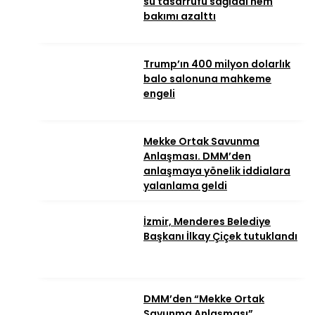
su tasarrufu sağladı hem
bakımı azalttı
Trump’ın 400 milyon dolarlık
balo salonuna mahkeme
engeli
Mekke Ortak Savunma
Anlaşması. DMM’den
anlaşmaya yönelik iddialara
yalanlama geldi
İzmir, Menderes Belediye
Başkanı İlkay Çiçek tutuklandı
DMM’den “Mekke Ortak
Savunma Anlaşması”