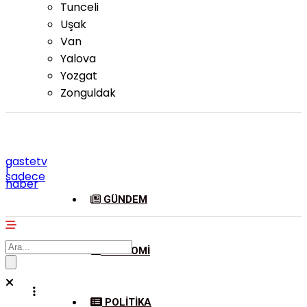
Tunceli
Uşak
Van
Yalova
Yozgat
Zonguldak
gastetv
|
sadece
haber
GÜNDEM
EKONOMI
POLITIKA