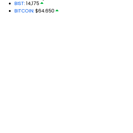
BIST:
14,175
BITCOIN:
$64.650