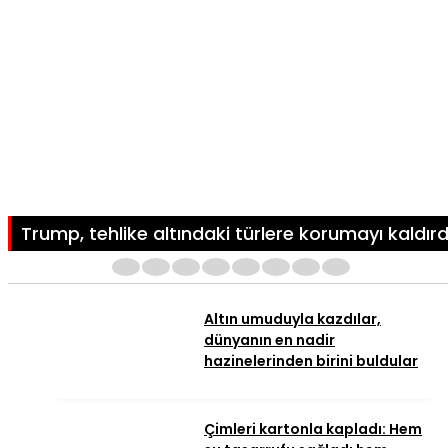
Trump, tehlike altındaki türlere korumayı kaldırd
1
2
3
4
5
6
7
8
Altın umuduyla kazdılar,
dünyanın en nadir
hazinelerinden birini buldular
Çimleri kartonla kapladı: Hem