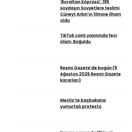
‘Boraltan Köprüsü’: 195
soydaşın Sovyetlere teslimi
Cüneyt Arkın’ın filmine ilham
oldu
TikTok canlı yayınında feci
ölüm: Boğuldu
Resmi Gazete’de bugün (9
Ağustos 2026 Resmi Gazete
kararları)
Meclis’te başbakana
yumurtalı protesto