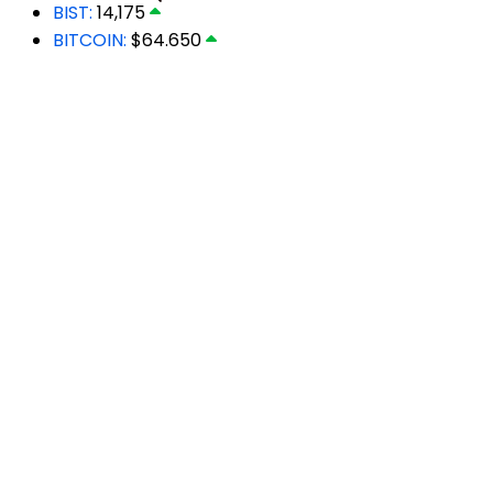
BIST:
14,175
BITCOIN:
$64.650