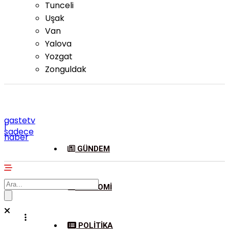
Tunceli
Uşak
Van
Yalova
Yozgat
Zonguldak
gastetv
|
sadece
haber
GÜNDEM
EKONOMI
POLITIKA