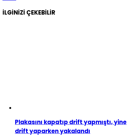
İLGİNİZİ
ÇEKEBİLİR
Plakasını kapatıp drift yapmıştı, yine
drift yaparken yakalandı