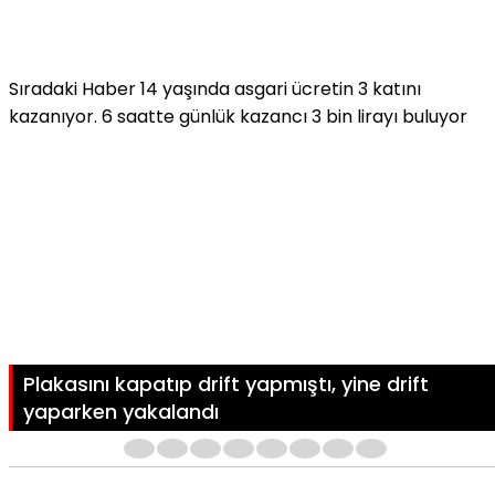
Sıradaki Haber
14 yaşında asgari ücretin 3 katını
kazanıyor. 6 saatte günlük kazancı 3 bin lirayı buluyor
Plakasını kapatıp drift yapmıştı, yine drift
yaparken yakalandı
1
2
3
4
5
6
7
8