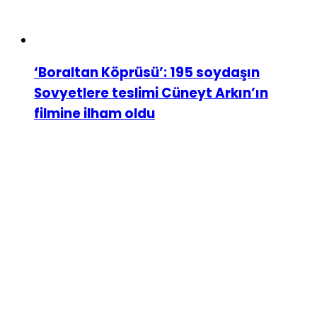
‘Boraltan Köprüsü’: 195 soydaşın
Sovyetlere teslimi Cüneyt Arkın’ın
filmine ilham oldu