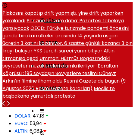
Plakasını kapatıp drift yapmıştı, yine drift yaparken
yakalandı
Benzine bir zam daha: Pazartesi tabelaya
DÜNYA
yansıyacak
OECD: Türkiye turizmde pandemi öncesini
geride bırakan ülkeler arasında
14 yaşında asgari
ücretin 3 katını kazanıyor. 6 saatte günlük kazancı 3 bin
SPOR
lirayı buluyor
YKS tercih süreci yarın bitiyor
Altın
tırmanışa geçti
Umman: Hürmüz Boğazı’ndaki
seyrüsefer müzakereleri olumlu ilerliyor
‘Boraltan
MAGAZIN
Köprüsü’: 195 soydaşın Sovyetlere teslimi Cüneyt
Arkın’ın filmine ilham oldu
Resmi Gazete’de bugün (9
Ağustos 2026 Resmi Gazete kararları)
Meclis’te
SAĞLIK
başbakana yumurtalı protesto
DOLAR:
47,18
EURO:
53,94
ALTIN:
6,082