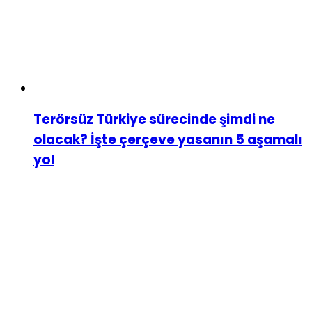
Terörsüz Türkiye sürecinde şimdi ne
olacak? İşte çerçeve yasanın 5 aşamalı
yol