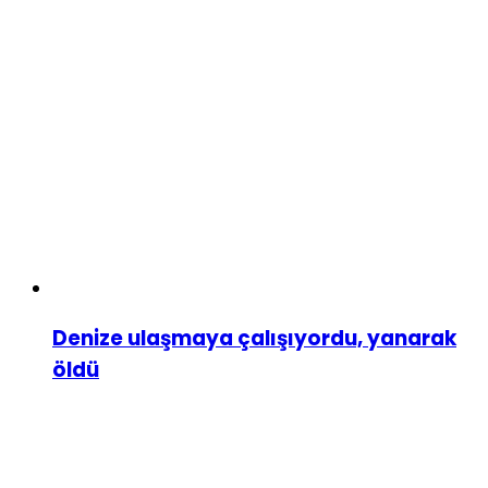
Denize ulaşmaya çalışıyordu, yanarak
öldü