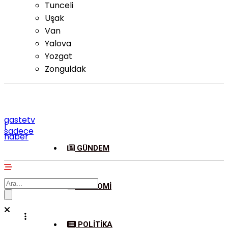
Tunceli
Uşak
Van
Yalova
Yozgat
Zonguldak
gastetv
|
sadece
haber
GÜNDEM
EKONOMI
POLITIKA