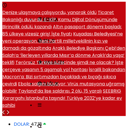
Denize ulaşmaya çalışıyordu, yanarak öldü
Ticaret
Bakanlığı duyurdu: E-KİP, Kamu Dijital Dönüşümünde
DÜNYA
Birincilik ödülü kazandı
Altın pasaport dönemi başladı:
85 ülkeye vizesiz giriş! İşte fiyatı
Kuşadası Belediyesi’ne
yeni operasyon. Yeni Partili milletvekilinin kızı ve
SPOR
damadı da gözaltında
Araklı Belediye Başkanı Çebi’den
Salah’a ‘İlerleyen yıllarda Mısır’a dönme Araklı’da yaşa’
teklifi
Terörsüz Türkiye sürecinde şimdi ne olacak? İşte
MAGAZIN
çerçeve yasanın 5 aşamalı yol haritası
İsrailli bakandan
Macron’a: Bizi sırtımızdan bıçakladı ve bıçağı sıkıca
çevirdi
Ebola salgını büyüyor: Virüs mutasyona uğramış
SAĞLIK
olabilir
Tayland’da lise saldırısı. 2 ölü, 15 yaralı
SEEBRIG
Karargahı İstanbul’a taşındı! Türkiye 2032’ye kadar ev
sahibi
DOLAR:
47,18