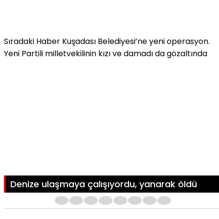
Sıradaki Haber
Kuşadası Belediyesi’ne yeni operasyon.
Yeni Partili milletvekilinin kızı ve damadı da gözaltında
Denize ulaşmaya çalışıyordu, yanarak öldü
1
2
3
4
5
6
7
8