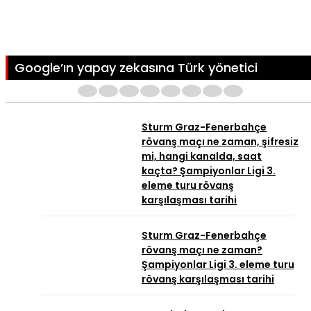
Google’ın yapay zekasına Türk yönetici
1
2
3
4
5
6
7
8
Sturm Graz-Fenerbahçe
rövanş maçı ne zaman, şifresiz
mi, hangi kanalda, saat
kaçta? Şampiyonlar Ligi 3.
eleme turu rövanş
karşılaşması tarihi
Sturm Graz-Fenerbahçe
rövanş maçı ne zaman?
Şampiyonlar Ligi 3. eleme turu
rövanş karşılaşması tarihi