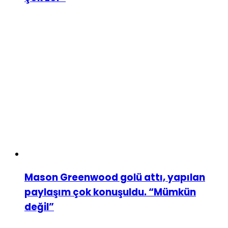
Mason Greenwood golü attı, yapılan
paylaşım çok konuşuldu. “Mümkün
değil”