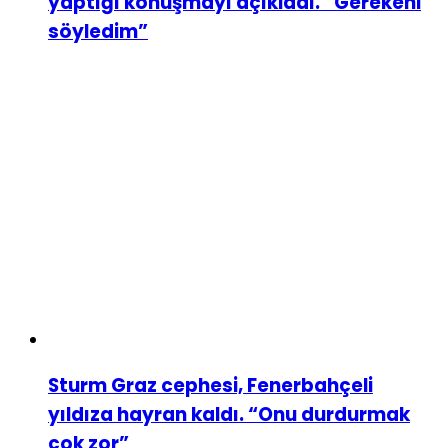
yaptığı konuşmayı açıkladı. “Gerekeni
söyledim”
Sturm Graz cephesi, Fenerbahçeli
yıldıza hayran kaldı. “Onu durdurmak
çok zor”