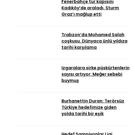
Fenerbahçe tur kapısını
Kadıköy’de araladı, Sturm
Graz’ı mağlup etti
Trabzon’da Mohamed Salah
coşkusu. Dünyaca ünlü yıldıza
tarihi karşılama
Izgaralara sirke püskürtenlerin
sayısı artıyor: Meğer sebebi
buymuş
Burhanettin Duran: Terörsüz
Türkiye hedefimize giden
yolda tarihi bir eşik
Hedef Şampiyonlar Ligi.