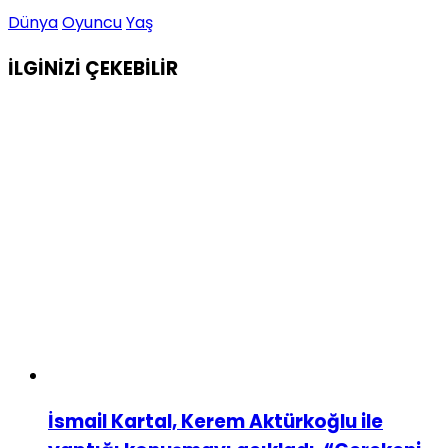
Dünya
Oyuncu
Yaş
İLGİNİZİ
ÇEKEBİLİR
İsmail Kartal, Kerem Aktürkoğlu ile