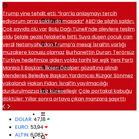
Trump yine tehdit etti. “İran’la anlaşmayı tercih
ediyorum ama saldırı da masada”
ABD’de silahlı saldırı.
DÜNYA
Çok sayıda ölü var
Bolu Dağı Tüneli’nde alevlere teslim
oldu
Şelale gezisi felaketle bitti. Suya düşen çocuk can
verdi
Netanyahu’dan Trump’a mesaj: İsrail’in varlığı
SPOR
müzakere konusu olamaz
Burhanettin Duran: Terörsüz
Türkiye hedefimize giden yolda tarihi bir eşik
Yeni Parti
Manisa İl Başkanı İlksen Özalper gözaltına alındı
MAGAZIN
Menderes Belediye Başkan Yardımcısı Rüzgar Sönmez
yakalandı
Hakan Fidan: İsrail’in yayılmacılığı
durdurulmazsa kriz küreselleşir
Çöle portakal kabuğu
SAĞLIK
döktüler: Yıllar sonra ortaya çıkan manzara şaşırttı
DOLAR:
47,18
EURO:
53,94
ALTIN:
6,082