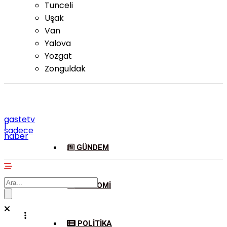
Tunceli
Uşak
Van
Yalova
Yozgat
Zonguldak
gastetv
|
sadece
haber
GÜNDEM
EKONOMI
POLITIKA