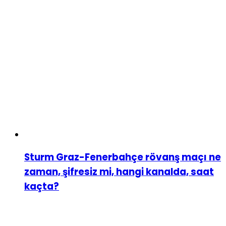
Sturm Graz-Fenerbahçe rövanş maçı ne
zaman, şifresiz mi, hangi kanalda, saat
kaçta?