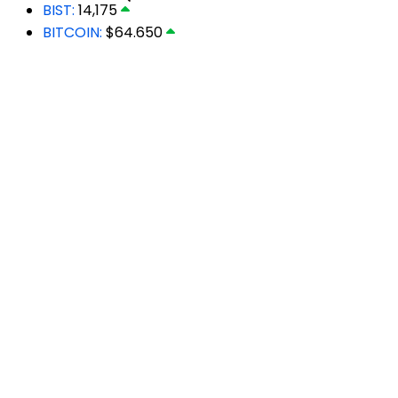
BIST:
14,175
BITCOIN:
$64.650