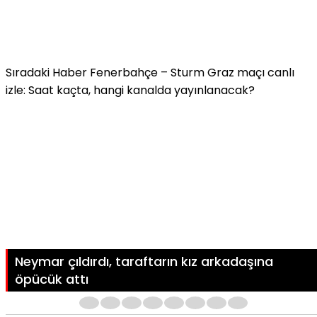
Sıradaki Haber
Fenerbahçe – Sturm Graz maçı canlı
izle: Saat kaçta, hangi kanalda yayınlanacak?
Neymar çıldırdı, taraftarın kız arkadaşına
öpücük attı
1
2
3
4
5
6
7
8