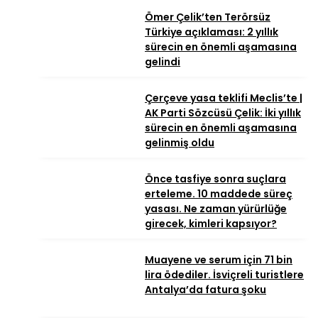
Ömer Çelik’ten Terörsüz
Türkiye açıklaması: 2 yıllık
sürecin en önemli aşamasına
gelindi
Çerçeve yasa teklifi Meclis’te |
AK Parti Sözcüsü Çelik: İki yıllık
sürecin en önemli aşamasına
gelinmiş oldu
Önce tasfiye sonra suçlara
erteleme. 10 maddede süreç
yasası. Ne zaman yürürlüğe
girecek, kimleri kapsıyor?
Muayene ve serum için 71 bin
lira ödediler. İsviçreli turistlere
Antalya’da fatura şoku