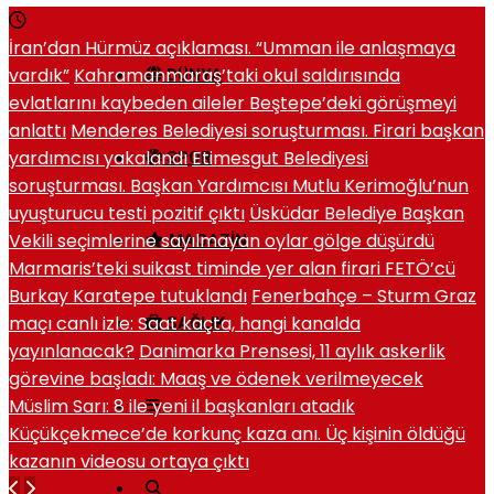
İran’dan Hürmüz açıklaması. “Umman ile anlaşmaya
vardık”
Kahramanmaraş’taki okul saldırısında
DÜNYA
evlatlarını kaybeden aileler Beştepe’deki görüşmeyi
anlattı
Menderes Belediyesi soruşturması. Firari başkan
yardımcısı yakalandı
Etimesgut Belediyesi
SPOR
soruşturması. Başkan Yardımcısı Mutlu Kerimoğlu’nun
uyuşturucu testi pozitif çıktı
Üsküdar Belediye Başkan
Vekili seçimlerine sayılmayan oylar gölge düşürdü
MAGAZIN
Marmaris’teki suikast timinde yer alan firari FETÖ’cü
Burkay Karatepe tutuklandı
Fenerbahçe – Sturm Graz
maçı canlı izle: Saat kaçta, hangi kanalda
SAĞLIK
yayınlanacak?
Danimarka Prensesi, 11 aylık askerlik
görevine başladı: Maaş ve ödenek verilmeyecek
Müslim Sarı: 8 ile yeni il başkanları atadık
Küçükçekmece’de korkunç kaza anı. Üç kişinin öldüğü
kazanın videosu ortaya çıktı