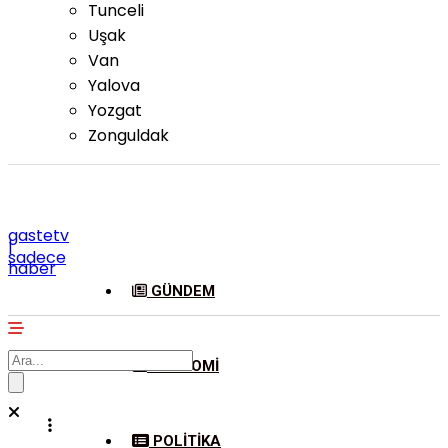
Tunceli
Uşak
Van
Yalova
Yozgat
Zonguldak
gastetv
|
sadece
haber
GÜNDEM
EKONOMI
POLITIKA