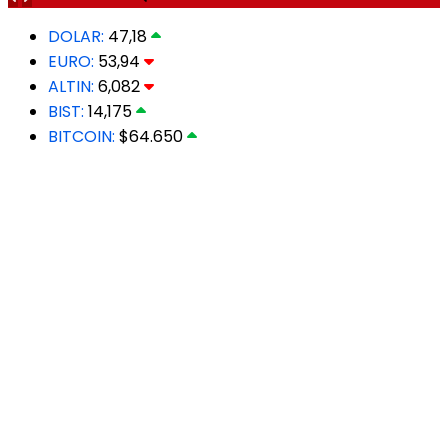
DOLAR:
47,18
EURO:
53,94
ALTIN:
6,082
BIST:
14,175
BITCOIN:
$64.650