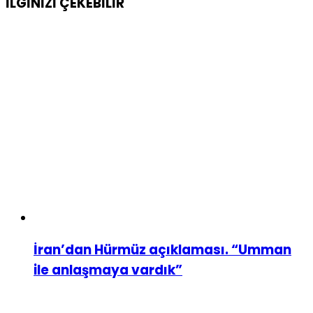
İLGİNİZİ
ÇEKEBİLİR
İran’dan Hürmüz açıklaması. “Umman
ile anlaşmaya vardık”