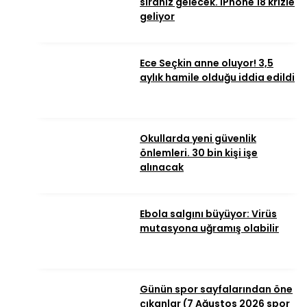
sıranız gelecek. iPhone 18 krizle
geliyor
Ece Seçkin anne oluyor! 3,5
aylık hamile olduğu iddia edildi
Okullarda yeni güvenlik
önlemleri. 30 bin kişi işe
alınacak
Ebola salgını büyüyor: Virüs
mutasyona uğramış olabilir
Günün spor sayfalarından öne
çıkanlar (7 Ağustos 2026 spor