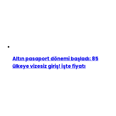
Altın pasaport dönemi başladı: 85
ülkeye vizesiz giriş! İşte fiyatı