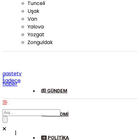
Tunceli
Uşak
Van
Yalova
Yozgat
Zonguldak
gastetv
|
sadece
haber
GÜNDEM
EKONOMI
POLITIKA