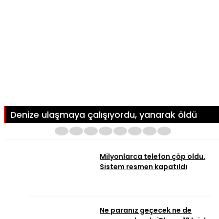
Denize ulaşmaya çalışıyordu, yanarak öldü
1
2
3
4
5
6
7
8
Milyonlarca telefon çöp oldu.
Sistem resmen kapatıldı
Ne paranız geçecek ne de