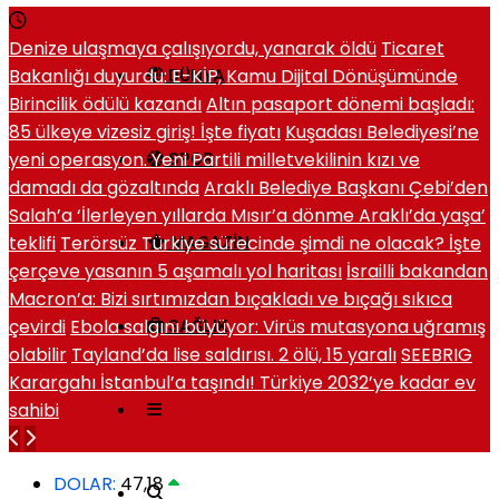
Denize ulaşmaya çalışıyordu, yanarak öldü
Ticaret
Bakanlığı duyurdu: E-KİP, Kamu Dijital Dönüşümünde
DÜNYA
Birincilik ödülü kazandı
Altın pasaport dönemi başladı:
85 ülkeye vizesiz giriş! İşte fiyatı
Kuşadası Belediyesi’ne
yeni operasyon. Yeni Partili milletvekilinin kızı ve
SPOR
damadı da gözaltında
Araklı Belediye Başkanı Çebi’den
Salah’a ‘İlerleyen yıllarda Mısır’a dönme Araklı’da yaşa’
teklifi
Terörsüz Türkiye sürecinde şimdi ne olacak? İşte
MAGAZIN
çerçeve yasanın 5 aşamalı yol haritası
İsrailli bakandan
Macron’a: Bizi sırtımızdan bıçakladı ve bıçağı sıkıca
çevirdi
Ebola salgını büyüyor: Virüs mutasyona uğramış
SAĞLIK
olabilir
Tayland’da lise saldırısı. 2 ölü, 15 yaralı
SEEBRIG
Karargahı İstanbul’a taşındı! Türkiye 2032’ye kadar ev
sahibi
DOLAR:
47,18