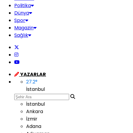
Politika
Dünya
Spor
Magazin
Sağlık
YAZARLAR
27.2
°
İstanbul
İstanbul
Ankara
İzmir
Adana