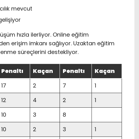
ıcılık mevcut
elişiyor
şüm hızla ilerliyor. Online eğitim
rden erişim imkanı sağlıyor. Uzaktan eğitim
ğrenme süreçlerini destekliyor.
Penaltı
Kaçan
Penaltı
Kaçan
17
2
7
1
12
4
2
1
10
3
8
10
2
3
1