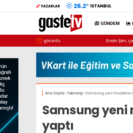
26.2
°
İSTANBUL
YAZARLAR
GÜNDEM
Ersan Şen, çerçeve yasayı değerlendirdi: Ör
kapsam dışı
Ana Sayfa
›
Teknoloji
›
Samsung yeni modelinin t
Samsung yeni m
yaptı