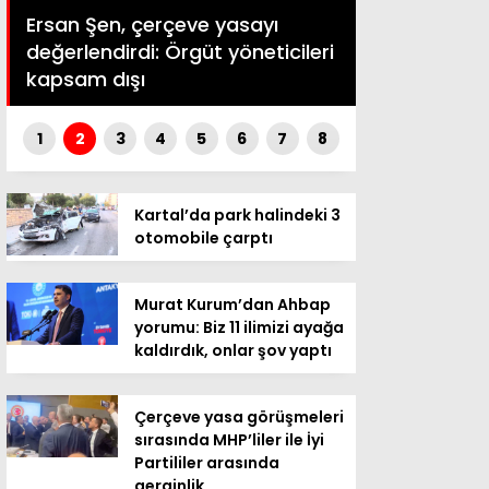
Ersan Şen, çerçeve yasayı
otobüste k
değerlendirdi: Örgüt yöneticileri
yaş üzeri ü
kapsam dışı
kartından çı
1
2
3
4
5
6
7
8
Kartal’da park halindeki 3
otomobile çarptı
Murat Kurum’dan Ahbap
yorumu: Biz 11 ilimizi ayağa
kaldırdık, onlar şov yaptı
Çerçeve yasa görüşmeleri
sırasında MHP’liler ile İyi
Partililer arasında
gerginlik