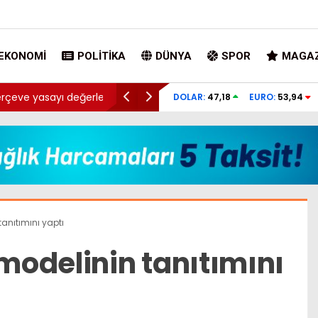
EKONOMI
POLITIKA
DÜNYA
SPOR
MAGAZ
güt yöneticileri
Kılıçdaroğlu’dan Yeni Parti’ye tablolu mesaj:
DOLAR:
47,18
EURO:
53,94
arınıp…
anıtımını yaptı
odelinin tanıtımını