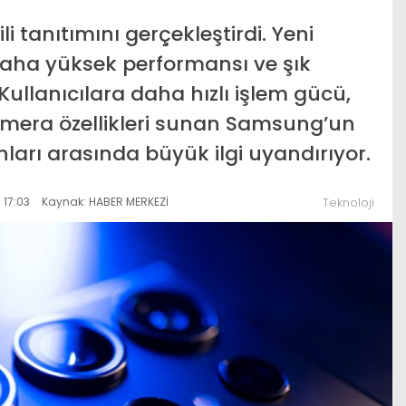
0 ülkeye
i tanıtımını gerçekleştirdi. Yeni
el pazar
Çiçek Pasajı’nda tartışma
, daha yüksek performansı ve şık
dı
yaratan görüntü
Kullanıcılara daha hızlı işlem gücü,
amera özellikleri sunan Samsung’un
nları arasında büyük ilgi uyandırıyor.
 17:03
Kaynak: HABER MERKEZİ
Teknoloji