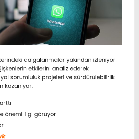
 üzerindeki dalgalanmalar yakından izleniyor.
işkenlerin etkilerini analiz ederek
osyal sorumluluk projeleri ve sürdürülebilirlik
m kazanıyor.
arttı
 önemli ilgi görüyor
or
ık