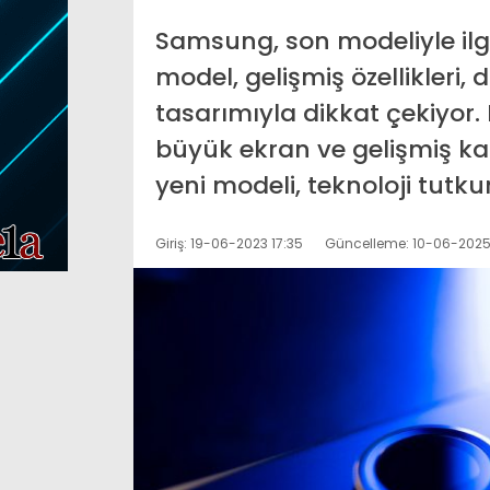
Ticaret Bakanlığı 8
Samsung, son modeliyle ilgil
k Yelleri’nin Osman
yönelik 107 sektör
model, gelişmiş özellikleri
sıydı; Son hali ortaya çıktı
araştırması hazırla
tasarımıyla dikkat çekiyor. 
büyük ekran ve gelişmiş k
yeni modeli, teknoloji tutku
Giriş: 19-06-2023 17:35
Güncelleme: 10-06-2025