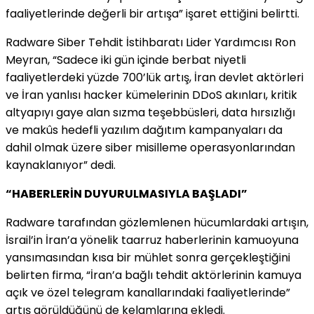
faaliyetlerinde değerli bir artışa” işaret ettiğini belirtti.
Radware Siber Tehdit İstihbaratı Lider Yardımcısı Ron
Meyran, “Sadece iki gün içinde berbat niyetli
faaliyetlerdeki yüzde 700’lük artış, İran devlet aktörleri
ve İran yanlısı hacker kümelerinin DDoS akınları, kritik
altyapıyı gaye alan sızma teşebbüsleri, data hırsızlığı
ve makûs hedefli yazılım dağıtım kampanyaları da
dahil olmak üzere siber misilleme operasyonlarından
kaynaklanıyor” dedi.
“HABERLERİN DUYURULMASIYLA BAŞLADI”
Radware tarafından gözlemlenen hücumlardaki artışın,
İsrail’in İran’a yönelik taarruz haberlerinin kamuoyuna
yansımasından kısa bir mühlet sonra gerçekleştiğini
belirten firma, “İran’a bağlı tehdit aktörlerinin kamuya
açık ve özel telegram kanallarındaki faaliyetlerinde”
artış görüldüğünü de kelamlarına ekledi.