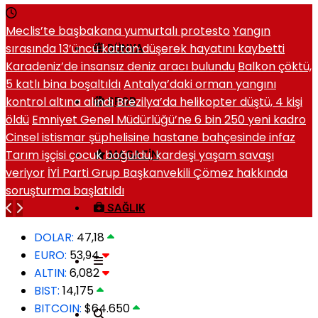
Meclis’te başbakana yumurtalı protesto
Yangın
sırasında 13’üncü kattan düşerek hayatını kaybetti
DÜNYA
Karadeniz’de insansız deniz aracı bulundu
Balkon çöktü,
5 katlı bina boşaltıldı
Antalya’daki orman yangını
kontrol altına alındı
Brezilya’da helikopter düştü, 4 kişi
SPOR
öldü
Emniyet Genel Müdürlüğü’ne 6 bin 250 yeni kadro
Cinsel istismar şüphelisine hastane bahçesinde infaz
Tarım işçisi çocuk boğuldu, kardeşi yaşam savaşı
MAGAZIN
veriyor
İYİ Parti Grup Başkanvekili Çömez hakkında
soruşturma başlatıldı
SAĞLIK
DOLAR:
47,18
EURO:
53,94
ALTIN:
6,082
BIST:
14,175
BITCOIN:
$64.650