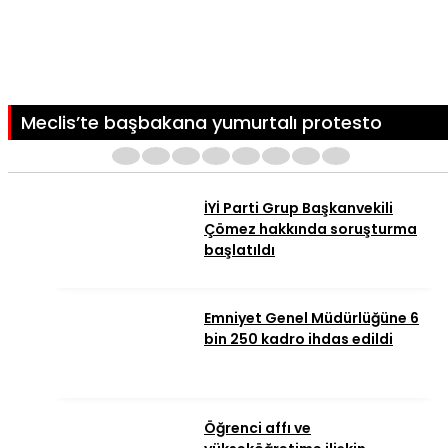
Meclis’te başbakana yumurtalı protesto
1
2
3
4
5
6
7
8
İYİ Parti Grup Başkanvekili
Çömez hakkında soruşturma
başlatıldı
Emniyet Genel Müdürlüğüne 6
bin 250 kadro ihdas edildi
Öğrenci affı ve