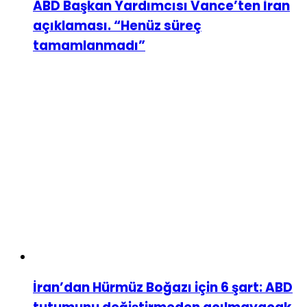
ABD Başkan Yardımcısı Vance’ten İran
açıklaması. “Henüz süreç
tamamlanmadı”
İran’dan Hürmüz Boğazı için 6 şart: ABD