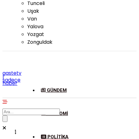
Tunceli
Uşak
Van
Yalova
Yozgat
Zonguldak
gastetv
|
sadece
haber
GÜNDEM
EKONOMI
POLITIKA