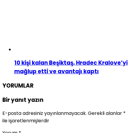
10 kişi kalan Beşiktaş, Hradec Kralove’yi
mağlup etti ve avantajı kaptı
YORUMLAR
Bir yanıt yazın
E-posta adresiniz yayınlanmayacak.
Gerekli alanlar
*
ile işaretlenmişlerdir
Yorum
*