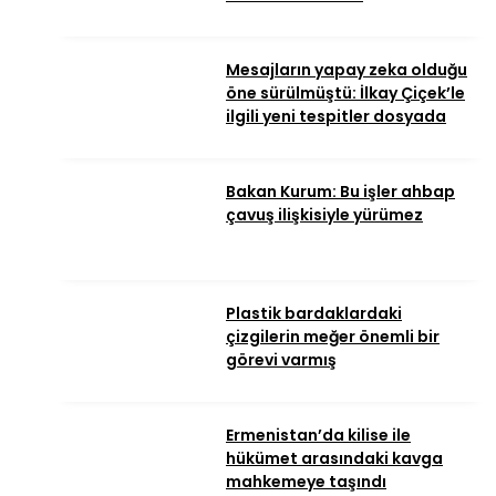
Mesajların yapay zeka olduğu
öne sürülmüştü: İlkay Çiçek’le
ilgili yeni tespitler dosyada
Bakan Kurum: Bu işler ahbap
çavuş ilişkisiyle yürümez
Plastik bardaklardaki
çizgilerin meğer önemli bir
görevi varmış
Ermenistan’da kilise ile
hükümet arasındaki kavga
mahkemeye taşındı