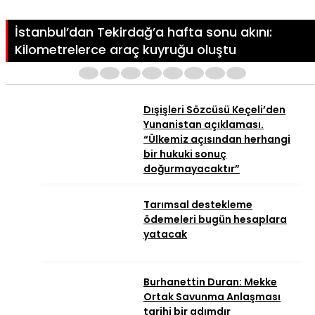
İstanbul’dan Tekirdağ’a hafta sonu akını:
Kilometrelerce araç kuyruğu oluştu
1
2
3
4
5
6
7
8
Dışişleri Sözcüsü Keçeli’den
Yunanistan açıklaması.
“Ülkemiz açısından herhangi
bir hukuki sonuç
doğurmayacaktır”
Tarımsal destekleme
ödemeleri bugün hesaplara
yatacak
Burhanettin Duran: Mekke
Ortak Savunma Anlaşması
tarihi bir adımdır