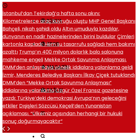
İstanbul’dan Tekirdağ’a hafta sonu akını:
Kilometrelerce araç kuyruğu oluştu
MHP Genel Başkanı
DÜNYA
Bahçeli, nikah şahidi oldu
Altın umuduyla kazdılar,
dünyanın en nadir hazinelerinden birini buldular
Çimleri
kartonla kapladı: Hem su tasarrufu sağladı hem bakımı
SPOR
azalttı
Trump’ın 400 milyon dolarlık balo salonuna
mahkeme engeli
Mekke Ortak Savunma Anlaşması.
DMM’den anlaşmaya yönelik iddialara yalanlama geldi
MAGAZIN
İzmir, Menderes Belediye Başkanı İlkay Çiçek tutuklandı
DMM’den “Mekke Ortak Savunma Anlaşması”
iddialarına yalanlama
Özgür Özel Fransız gazetesine
SAĞLIK
yazdı: Türkiye’deki demokrasi Avrupa’nın geleceğini
etkiler
Dışişleri Sözcüsü Keçeli’den Yunanistan
açıklaması. “Ülkemiz açısından herhangi bir hukuki
sonuç doğurmayacaktır”