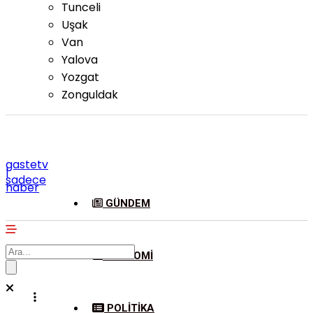
Tunceli
Uşak
Van
Yalova
Yozgat
Zonguldak
gastetv
|
sadece
haber
GÜNDEM
EKONOMI
POLITIKA