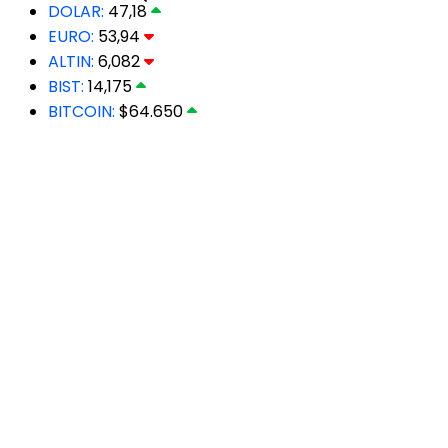
DOLAR:
47,18
EURO:
53,94
ALTIN:
6,082
BIST:
14,175
BITCOIN:
$64.650