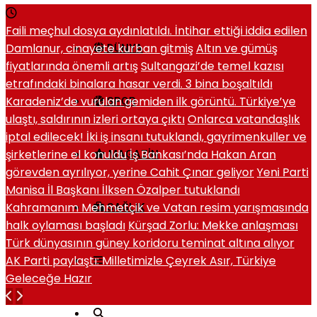
Faili meçhul dosya aydınlatıldı. İntihar ettiği iddia edilen
Damlanur, cinayete kurban gitmiş
Altın ve gümüş
DÜNYA
fiyatlarında önemli artış
Sultangazi’de temel kazısı
etrafındaki binalara hasar verdi. 3 bina boşaltıldı
Karadeniz’de vurulan gemiden ilk görüntü. Türkiye’ye
SPOR
ulaştı, saldırının izleri ortaya çıktı
Onlarca vatandaşlık
iptal edilecek! İki iş insanı tutuklandı, gayrimenkuller ve
şirketlerine el konuldu
İş Bankası’nda Hakan Aran
MAGAZIN
görevden ayrılıyor, yerine Cahit Çınar geliyor
Yeni Parti
Manisa İl Başkanı İlksen Özalper tutuklandı
Kahramanım Mehmetçik ve Vatan resim yarışmasında
SAĞLIK
halk oylaması başladı
Kürşad Zorlu: Mekke anlaşması
Türk dünyasının güney koridoru teminat altına alıyor
AK Parti paylaştı: Milletimizle Çeyrek Asır, Türkiye
Geleceğe Hazır