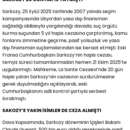
Sarkozy, 25 Eylül 2025 tarihinde 2007 yılında seçim
kampanyasında Libya’dan yasa dışı finansman
sağladığı iddiasıyla yargılandığı davada, suç örgütü
kurma suçundan 5 yıl hapis cezasına çarptırılmış, kamu
fonlarını zimmetine geçirme, pasif yolsuzluk ve yasa
dışı finansman suçlamalarından ise beraat etmişti. Eski
Fransa Cumhurbaşkanı Sarkozy’nin hapis cezası,
temyiz süreci tamamlanmadan hemen 21 Ekim 2025’te
uygulanmıştı. Mahkeme, La Sante Cezaevi’nde 20 gün
hapis yatan Sarkozy’nin cezasının sürdürülmesine
gerek duyulmadığını açıklayarak, eski
Cumhurbaşkanını adli kontrol şartıyla serbest
bırakmıştı.
SAKOZY’E YAKIN İSİMLER DE CEZA ALMIŞTI
Dava kapsamında, Sarkozy döneminin İçişleri Bakanı
Claude Gueant, 500 bin euro aldığı gerekçesiyle pasif