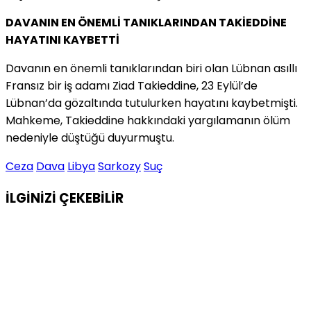
DAVANIN EN ÖNEMLİ TANIKLARINDAN TAKİEDDİNE
HAYATINI KAYBETTİ
Davanın en önemli tanıklarından biri olan Lübnan asıllı
Fransız bir iş adamı Ziad Takieddine, 23 Eylül’de
Lübnan’da gözaltında tutulurken hayatını kaybetmişti.
Mahkeme, Takieddine hakkındaki yargılamanın ölüm
nedeniyle düştüğü duyurmuştu.
Ceza
Dava
Libya
Sarkozy
Suç
İLGİNİZİ
ÇEKEBİLİR