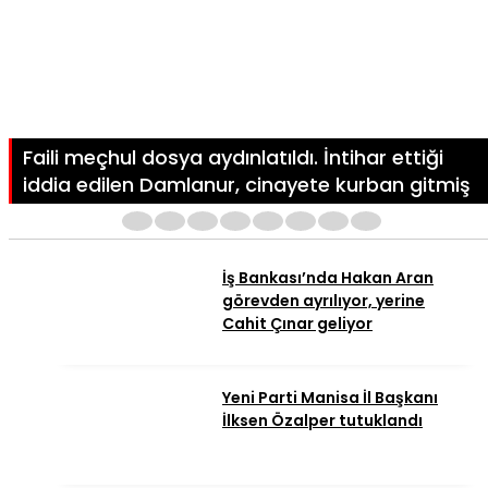
Faili meçhul dosya aydınlatıldı. İntihar ettiği
iddia edilen Damlanur, cinayete kurban gitmiş
1
2
3
4
5
6
7
8
İş Bankası’nda Hakan Aran
görevden ayrılıyor, yerine
Cahit Çınar geliyor
Yeni Parti Manisa İl Başkanı
İlksen Özalper tutuklandı