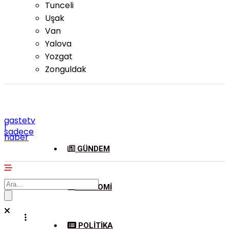
Tunceli
Uşak
Van
Yalova
Yozgat
Zonguldak
gastetv
|
sadece
haber
GÜNDEM
EKONOMI
POLITIKA