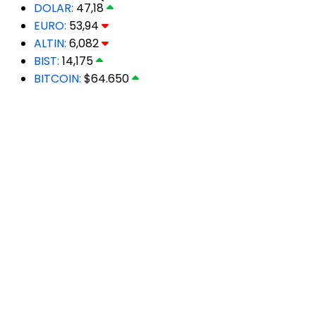
DOLAR:
47,18
EURO:
53,94
ALTIN:
6,082
BIST:
14,175
BITCOIN:
$64.650