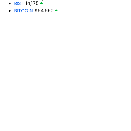
BIST:
14,175
BITCOIN:
$64.650