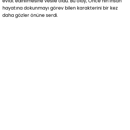
evlat edinilmesine vesile oldu. Bu olay, Önce’nin insan
hayatına dokunmayı görev bilen karakterini bir kez
daha gözler önüne serdi.