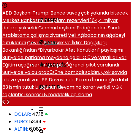
ABD Başkanı Trump: Bence savaş çok yakında bitecek
Merkez Bankası’nın toplam rezervleri 164,4 milyar
DÜNYA
dolara yükseldi
Cumhurbaşkanı Erdoğan’dan Suudi
Arabistan’a çalışma ziyareti
Veli Ağbaba’nın ağabeyi
tutuklandı
Çevre, Şehircilik ve İklim Değişikliği
SPOR
Bakanlığı’ndan “Diyarbakır Afet Konutları” paylaşımı
Suriye’de patlama meydana geldi: Ölü ve yaralılar var
Eğitim uçağı sert iniş yaptı. Öğrenci pilot yaralandı
MAGAZIN
Suriye’de yolcu otobüsüne bombalı saldırı. Çok sayıda
ölü ve yaralı var
İBB Davası’nda Ekrem İmamoğlu dahil
53 ismin tutukluluğunun devamına karar verildi
MGK
SAĞLIK
toplantısı sonrası 8 maddelik açıklama
DOLAR:
47,18
EURO:
53,94
ALTIN:
6,082