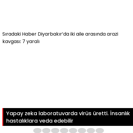
Sıradaki Haber
Diyarbakır’da iki aile arasında arazi
kavgası: 7 yaralı
Yapay zeka laboratuvarda virüs üretti. İnsanlık
hastalıklara veda edebilir
1
2
3
4
5
6
7
8