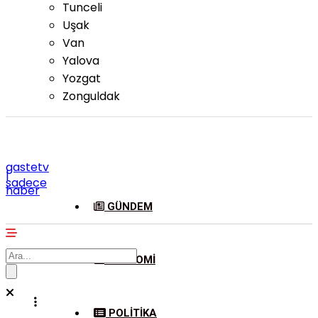
Tunceli
Uşak
Van
Yalova
Yozgat
Zonguldak
gastetv
|
sadece
haber
GÜNDEM
EKONOMI
POLITIKA