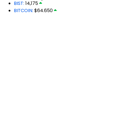
BIST:
14,175
BITCOIN:
$64.650