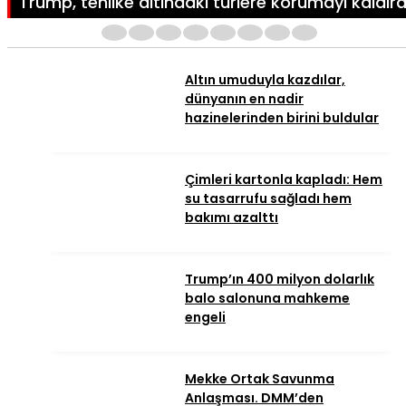
Trump, tehlike altındaki türlere korumayı kaldırd
1
2
3
4
5
6
7
8
Altın umuduyla kazdılar,
dünyanın en nadir
hazinelerinden birini buldular
Çimleri kartonla kapladı: Hem
su tasarrufu sağladı hem
bakımı azalttı
Trump’ın 400 milyon dolarlık
balo salonuna mahkeme
engeli
Mekke Ortak Savunma
Anlaşması. DMM’den