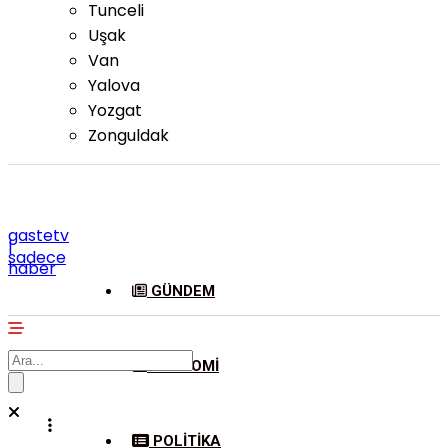
Tunceli
Uşak
Van
Yalova
Yozgat
Zonguldak
gastetv
|
sadece
haber
GÜNDEM
EKONOMI
POLITIKA