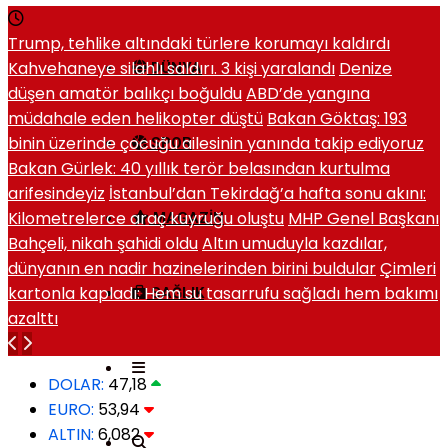
Trump, tehlike altındaki türlere korumayı kaldırdı
Kahvehaneye silahlı saldırı. 3 kişi yaralandı
Denize
DÜNYA
düşen amatör balıkçı boğuldu
ABD’de yangına
müdahale eden helikopter düştü
Bakan Göktaş: 193
binin üzerinde çocuğu ailesinin yanında takip ediyoruz
SPOR
Bakan Gürlek: 40 yıllık terör belasından kurtulma
arifesindeyiz
İstanbul’dan Tekirdağ’a hafta sonu akını:
Kilometrelerce araç kuyruğu oluştu
MHP Genel Başkanı
MAGAZIN
Bahçeli, nikah şahidi oldu
Altın umuduyla kazdılar,
dünyanın en nadir hazinelerinden birini buldular
Çimleri
kartonla kapladı: Hem su tasarrufu sağladı hem bakımı
SAĞLIK
azalttı
DOLAR:
47,18
EURO:
53,94
ALTIN:
6,082