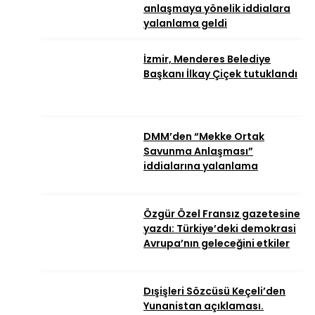
anlaşmaya yönelik iddialara
yalanlama geldi
İzmir, Menderes Belediye
Başkanı İlkay Çiçek tutuklandı
DMM’den “Mekke Ortak
Savunma Anlaşması”
iddialarına yalanlama
Özgür Özel Fransız gazetesine
yazdı: Türkiye’deki demokrasi
Avrupa’nın geleceğini etkiler
Dışişleri Sözcüsü Keçeli’den
Yunanistan açıklaması.