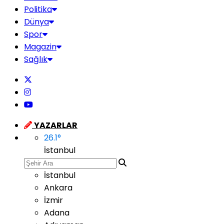
Politika
Dünya
Spor
Magazin
Sağlık
YAZARLAR
26.1
°
İstanbul
İstanbul
Ankara
İzmir
Adana