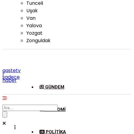
Tunceli
Uşak
Van
Yalova
Yozgat
Zonguldak
gastetv
|
sadece
haber
GÜNDEM
EKONOMI
POLITIKA