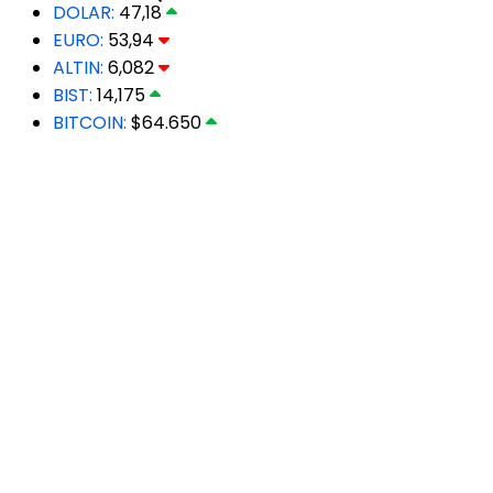
DOLAR:
47,18
EURO:
53,94
ALTIN:
6,082
BIST:
14,175
BITCOIN:
$64.650