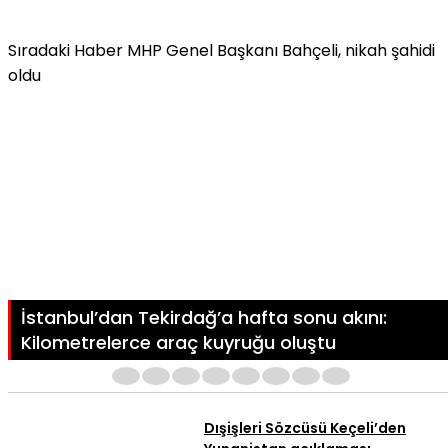
Sıradaki Haber
MHP Genel Başkanı Bahçeli, nikah şahidi
oldu
İstanbul’dan Tekirdağ’a hafta sonu akını:
Kilometrelerce araç kuyruğu oluştu
1
2
3
4
5
6
7
8
Dışişleri Sözcüsü Keçeli’den