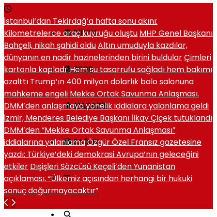
İstanbul’dan Tekirdağ’a hafta sonu akını:
Kilometrelerce araç kuyruğu oluştu
MHP Genel Başkanı
DÜNYA
Bahçeli, nikah şahidi oldu
Altın umuduyla kazdılar,
dünyanın en nadir hazinelerinden birini buldular
Çimleri
kartonla kapladı: Hem su tasarrufu sağladı hem bakımı
SPOR
azalttı
Trump’ın 400 milyon dolarlık balo salonuna
mahkeme engeli
Mekke Ortak Savunma Anlaşması.
DMM’den anlaşmaya yönelik iddialara yalanlama geldi
MAGAZIN
İzmir, Menderes Belediye Başkanı İlkay Çiçek tutuklandı
DMM’den “Mekke Ortak Savunma Anlaşması”
iddialarına yalanlama
Özgür Özel Fransız gazetesine
SAĞLIK
yazdı: Türkiye’deki demokrasi Avrupa’nın geleceğini
etkiler
Dışişleri Sözcüsü Keçeli’den Yunanistan
açıklaması. “Ülkemiz açısından herhangi bir hukuki
sonuç doğurmayacaktır”