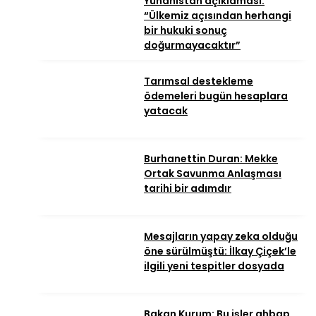
Yunanistan açıklaması.
“Ülkemiz açısından herhangi
bir hukuki sonuç
doğurmayacaktır”
Tarımsal destekleme
ödemeleri bugün hesaplara
yatacak
Burhanettin Duran: Mekke
Ortak Savunma Anlaşması
tarihi bir adımdır
Mesajların yapay zeka olduğu
öne sürülmüştü: İlkay Çiçek’le
ilgili yeni tespitler dosyada
Bakan Kurum: Bu işler ahbap