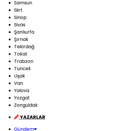
Samsun
Siirt
Sinop
Sivas
Şanlıurfa
Şırnak
Tekirdağ
Tokat
Trabzon
Tunceli
Uşak
Van
Yalova
Yozgat
Zonguldak
YAZARLAR
Gündem