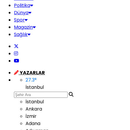
Politika
Dünya
Spor
Magazin
Sağlık
YAZARLAR
27.3
°
İstanbul
İstanbul
Ankara
İzmir
Adana