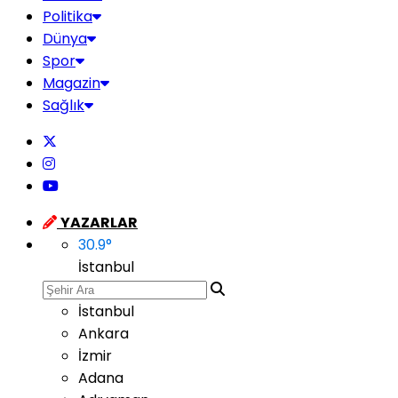
Politika
Dünya
Spor
Magazin
Sağlık
YAZARLAR
30.9
°
İstanbul
İstanbul
Ankara
İzmir
Adana