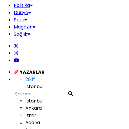
Politika
Dünya
Spor
Magazin
Sağlık
YAZARLAR
26.1
°
İstanbul
İstanbul
Ankara
İzmir
Adana