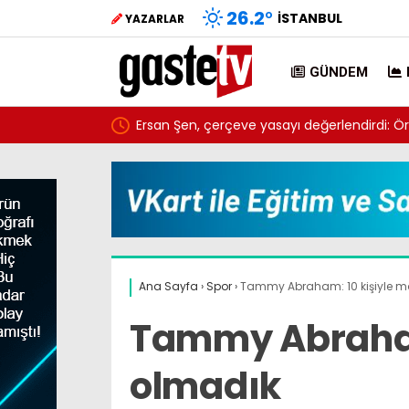
26.2
°
İSTANBUL
YAZARLAR
GÜNDEM
 onayladı
Ersan Şen, çerçeve yasayı değerlendirdi: Ör
kapsam dışı
Ana Sayfa
›
Spor
›
Tammy Abraham: 10 kişiyle m
Tammy Abraham
olmadık