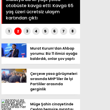
otobüste kavga etti: Kavga 65
Kılıçdaroğlu
yaş üzeri ücretsiz ulaşım
tablolu mesa
kartından çıktı
arınıp…
1
2
3
4
5
6
7
8
Murat Kurum’dan Ahbap
yorumu: Biz 11 ilimizi ayağa
kaldırdık, onlar şov yaptı
Çerçeve yasa görüşmeleri
sırasında MHP’liler ile İyi
Partililer arasında
gerginlik
Müge Şahin cinayetinde
Ceylan hemşire ayrıntısı.