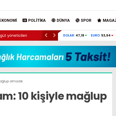
EKONOMI
POLITIKA
DÜNYA
SPOR
MAGAZ
güt yöneticileri
Kılıçdaroğlu’dan Yeni Parti’ye tablolu mesaj:
DOLAR:
47,18
EURO:
53,94
arınıp…
ağlup olmadık
: 10 kişiyle mağlup