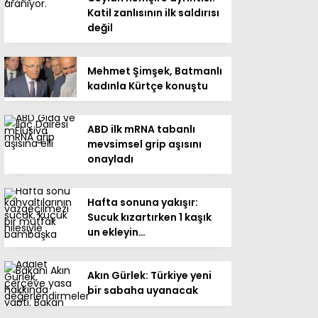
Katil zanlısının ilk saldırısı
değil
Mehmet Şimşek, Batmanlı
kadınla Kürtçe konuştu
ABD ilk mRNA tabanlı
mevsimsel grip aşısını
onayladı
Hafta sonuna yakışır:
Sucuk kızartırken 1 kaşık
un ekleyin…
Akın Gürlek: Türkiye yeni
bir sabaha uyanacak