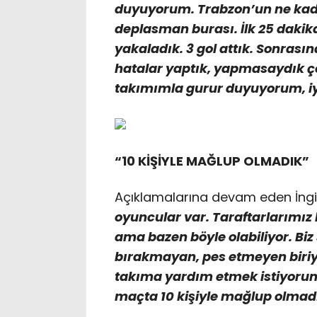
duyuyorum. Trabzon’un ne kadar
deplasman burası. İlk 25 dakika 
yakaladık. 3 gol attık. Sonrasın
hatalar yaptık, yapmasaydık ç
takımımla gurur duyuyorum, iy
“10 KİŞİYLE MAĞLUP OLMADIK”
Açıklamalarına devam eden İngil
oyuncular var. Taraftarlarımız
ama bazen böyle olabiliyor. Biz
bırakmayan, pes etmeyen biriyi
takıma yardım etmek istiyorum.
maçta 10 kişiyle mağlup olmad