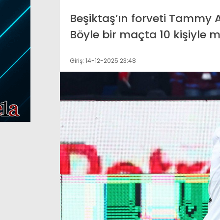
ret Bakanlığı 80 ülkeye
İstanbul’da trafiğ
Beşiktaş’ın forveti Tammy 
lik 107 sektörel pazar
kaza. TEM Otoyolu
Böyle bir maçta 10 kişiyle 
tırması hazırladı
birbirine girdi
Giriş: 14-12-2025 23:48