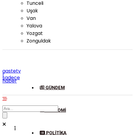
Tunceli
Uşak
Van
Yalova
Yozgat
Zonguldak
gastetv
|
sadece
haber
GÜNDEM
EKONOMI
POLITIKA