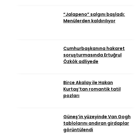
“Jalapeno” salgını başladı:
Menülerden kaldırılıyor
Cumhurbaşkanına hakaret
soruşturmasında Ertuğrul
Özkök adliyede
Birce Akalay ile Hakan
Kurtaş’tan romantik tatil
pozları
Güneş’in yüzeyinde Van Gogh
tablolarını andıran girdaplar
görüntülendi