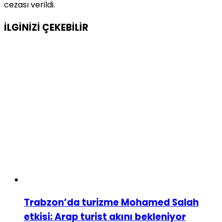
cezası verildi.
İLGİNİZİ
ÇEKEBİLİR
Trabzon’da turizme Mohamed Salah
etkisi: Arap turist akını bekleniyor