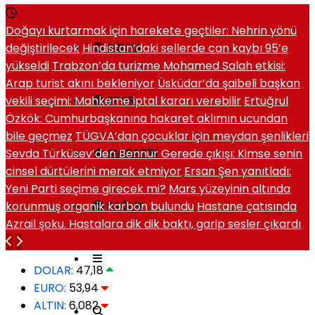
Doğayı kurtarmak için harekete geçtiler: Nehrin yönü
değiştirilecek
Hindistan’daki sellerde can kaybı 95’e
DÜNYA
yükseldi
Trabzon’da turizme Mohamed Salah etkisi:
Arap turist akını bekleniyor
Üsküdar’da şaibeli başkan
vekili seçimi: Mahkeme iptal kararı verebilir
Ertuğrul
SPOR
Özkök: Cumhurbaşkanına hakaret aklımın ucundan
bile geçmez
TÜGVA’dan çocuklar için meydan şenlikleri
Sevda Türküsev’den Bennur Gerede çıkışı: Kimse senin
MAGAZIN
cinsel dürtülerini merak etmiyor
Ersan Şen yanıtladı:
Yeni Parti seçime girecek mi?
Mars yüzeyinin altında
korunmuş organik karbon bulundu
Hastane çatısında
SAĞLIK
Azrail şoku. Hastalara dik dik baktı, garip sesler çıkardı
DOLAR:
47,18
EURO:
53,94
ALTIN:
6,082