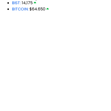
BIST:
14,175
BITCOIN:
$64.650