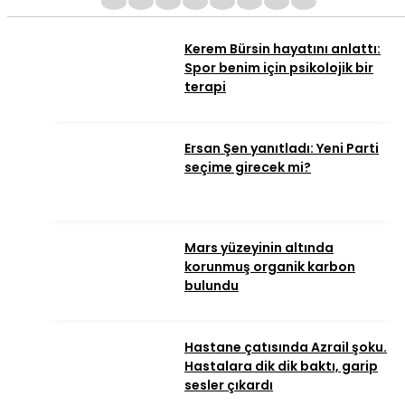
1
2
3
4
5
6
7
8
Kerem Bürsin hayatını anlattı:
Spor benim için psikolojik bir
terapi
Ersan Şen yanıtladı: Yeni Parti
seçime girecek mi?
Mars yüzeyinin altında
korunmuş organik karbon
bulundu
Hastane çatısında Azrail şoku.
Hastalara dik dik baktı, garip
sesler çıkardı