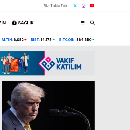
Bizi Takip Edin
IN
SAĞLIK
n’a çalışma ziyareti
Veli Ağbaba’nın ağabeyi tutuklandı
ALTIN:
6,082
BIST:
14,175
BITCOIN:
$64.650