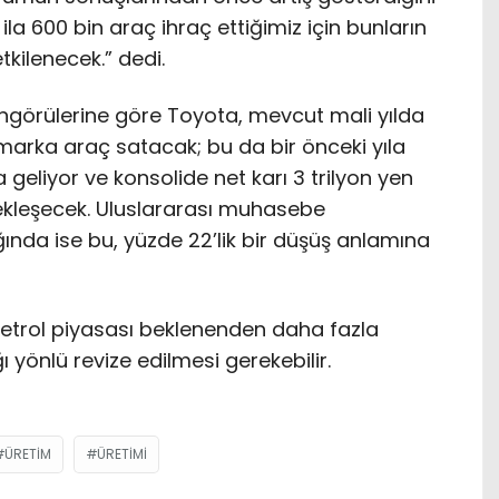
ila 600 bin araç ihraç ettiğimiz için bunların
kilenecek.” dedi.
ngörülerine göre Toyota, mevcut mali yılda
marka araç satacak; bu da bir önceki yıla
a geliyor ve konsolide net karı 3 trilyon yen
çekleşecek. Uluslararası muhasebe
ında ise bu, yüzde 22’lik bir düşüş anlamına
trol piyasası beklenenden daha fazla
ı yönlü revize edilmesi gerekebilir.
ÜRETIM
ÜRETIMI