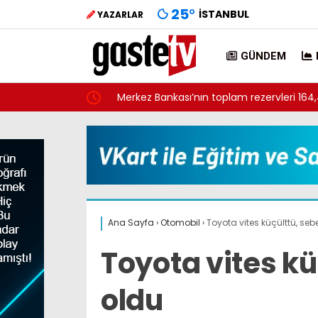
25
°
İSTANBUL
YAZARLAR
GÜNDEM
da bitecek
Merkez Bankası’nın toplam rezervleri 164,4 
Ana Sayfa
›
Otomobil
›
Toyota vites küçülttü, sebe
Toyota vites kü
oldu
Çevre, Şehircilik ve