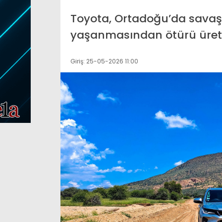
Değişikliği Bakanlı
Toyota, Ortadoğu’da savaş 
 Ağbaba’nın ağabeyi
“Diyarbakır Afet Ko
yaşanmasından ötürü üretim
klandı
paylaşımı
Giriş: 25-05-2026 11:00