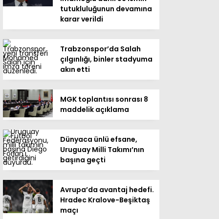
tutukluluğunun devamına
karar verildi
Trabzonspor’da Salah
çılgınlığı, binler stadyuma
akın etti
MGK toplantısı sonrası 8
maddelik açıklama
Dünyaca ünlü efsane,
Uruguay Milli Takımı’nın
başına geçti
Avrupa’da avantaj hedefi.
Hradec Kralove-Beşiktaş
maçı