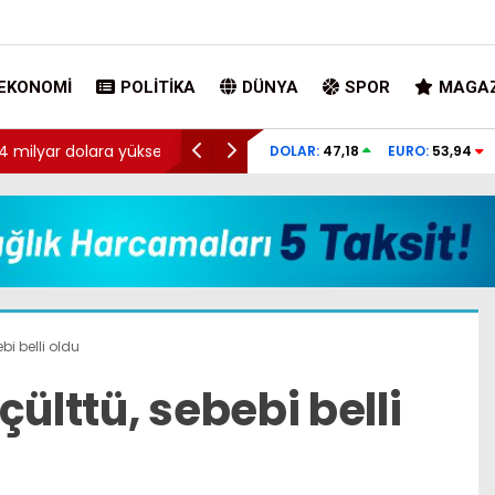
EKONOMI
POLITIKA
DÜNYA
SPOR
MAGAZ
milyar dolara yükseldi
Cumhurbaşkanı Erdoğan’dan Suudi Arabista
DOLAR:
47,18
EURO:
53,94
bi belli oldu
çülttü, sebebi belli
 İklim