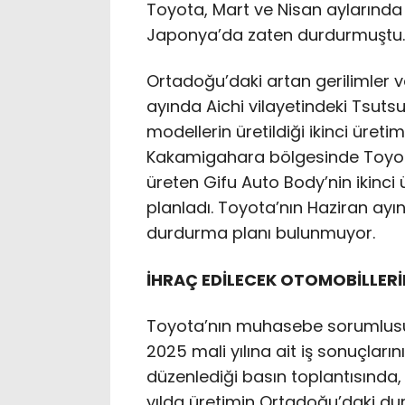
Toyota, Mart ve Nisan aylarında
Japonya’da zaten durdurmuştu.
Ortadoğu’daki artan gerilimler v
ayında Aichi vilayetindeki Tsut
modellerin üretildiği ikinci üretim
Kakamigahara bölgesinde Toyota
üreten Gifu Auto Body’nin ikinci
planladı. Toyota’nın Haziran ayınd
durdurma planı bulunmuyor.
İHRAÇ EDİLECEK OTOMOBİLLERİN
Toyota’nın muhasebe sorumlusu
2025 mali yılına ait iş sonuçları
düzenlediği basın toplantısında
yılda üretimin Ortadoğu’daki du