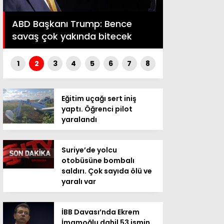
Vincenzo It
ABD Başkanı Trump: Bence
inanıyorum”
savaş çok yakında bitecek
açıkladı
1
2
3
4
5
6
7
8
Eğitim uçağı sert iniş
yaptı. Öğrenci pilot
yaralandı
Suriye’de yolcu
otobüsüne bombalı
saldırı. Çok sayıda ölü ve
yaralı var
İBB Davası’nda Ekrem
İmamoğlu dahil 53 ismin