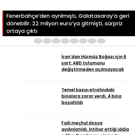
Fenerbahçe’den ayrılmıştı, Galatasaray’a geri
dönebilir. 22 milyon euro’ya gitmişti, sürpriz
ortaya çıktı
1
2
3
4
5
6
7
8
İran’dan Hürmüz Boğazı için 6
şart: ABD tutumunu
değiştirmeden açılmayacak
Temel kazısı etrafındaki
binalara zarar verdi. 4 bina
boşaltıldı
Faili meçhul dosya
aydınlatıldı. İntihar ettiği iddia