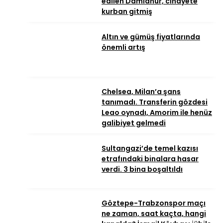
edilen Damlanur, cinayete
kurban gitmiş
Altın ve gümüş fiyatlarında
önemli artış
Chelsea, Milan’a şans
tanımadı. Transferin gözdesi
Leao oynadı, Amorim ile henüz
galibiyet gelmedi
Sultangazi’de temel kazısı
etrafındaki binalara hasar
verdi. 3 bina boşaltıldı
Göztepe-Trabzonspor maçı
ne zaman, saat kaçta, hangi