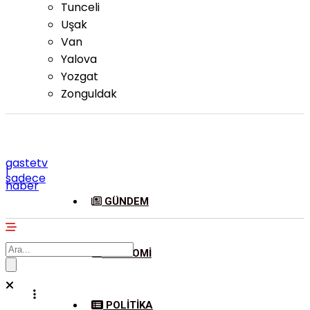
Tunceli
Uşak
Van
Yalova
Yozgat
Zonguldak
gastetv
|
sadece
haber
GÜNDEM
EKONOMI
POLITIKA