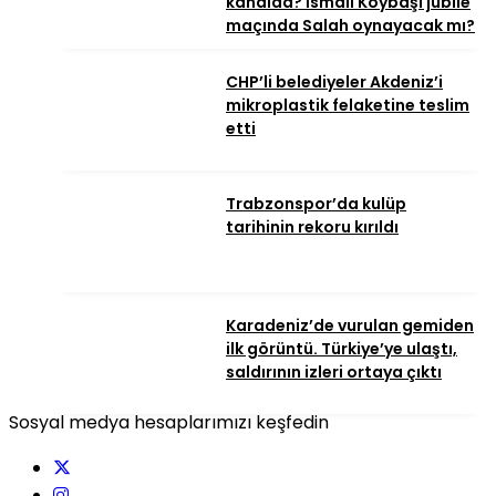
kanalda? İsmail Köybaşı jübile
maçında Salah oynayacak mı?
CHP’li belediyeler Akdeniz’i
mikroplastik felaketine teslim
etti
Trabzonspor’da kulüp
tarihinin rekoru kırıldı
Karadeniz’de vurulan gemiden
ilk görüntü. Türkiye’ye ulaştı,
saldırının izleri ortaya çıktı
Sosyal medya hesaplarımızı keşfedin