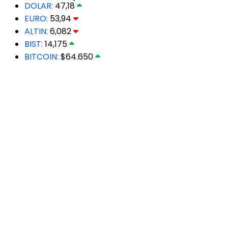
DOLAR:
47,18
EURO:
53,94
ALTIN:
6,082
BIST:
14,175
BITCOIN:
$64.650