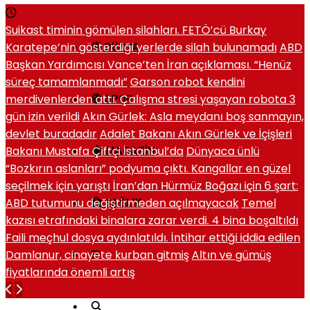
Suikast timinin gömülen silahları. FETÖ’cü Burkay
Karatepe’nin gösterdiği yerlerde silah bulunamadı
ABD
DÜNYA
Başkan Yardımcısı Vance’ten İran açıklaması. “Henüz
süreç tamamlanmadı”
Garson robot kendini
merdivenlerden attı. Çalışma stresi yaşayan robota 3
SPOR
gün izin verildi
Akın Gürlek: Asla meydanı boş sanmayın,
devlet buradadır
Adalet Bakanı Akın Gürlek ve İçişleri
Bakanı Mustafa Çiftçi İstanbul’da
Dünyaca ünlü
MAGAZIN
“Bozkırın aslanları” podyuma çıktı. Kangallar en güzel
seçilmek için yarıştı
İran’dan Hürmüz Boğazı için 6 şart:
ABD tutumunu değiştirmeden açılmayacak
Temel
SAĞLIK
kazısı etrafındaki binalara zarar verdi. 4 bina boşaltıldı
Faili meçhul dosya aydınlatıldı. İntihar ettiği iddia edilen
Damlanur, cinayete kurban gitmiş
Altın ve gümüş
fiyatlarında önemli artış