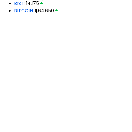
BIST:
14,175
BITCOIN:
$64.650