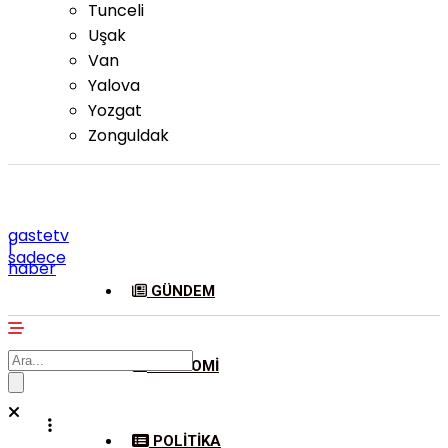
Tunceli
Uşak
Van
Yalova
Yozgat
Zonguldak
gastetv
|
sadece
haber
GÜNDEM
EKONOMI
POLITIKA