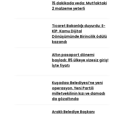
15 dakikada veda: Mutfaktaki
2 malzeme yeterli
Ticaret Bakanlığı duyurdu: E-
KİP, Kamu Dijital
Dönüşümünde Birincilik ödülü
kazandı
Altın pasaport dönemi
başladı: 85 ülkeye vizesiz giriş!
İşte fiyatı
Kuşadası Belediyesi’ne yeni
operasyon. Yeni Partili
milletvekilinin kızı ve damadı
da gözaltında
Araklı Belediye Başkanı