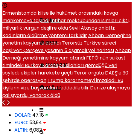
Ermenistan’da kilise ile hükümet arasındaki kavga
mahkemeye taşındı
İntihar mektubundan isimleri çıktı,
DÜNYA
milyarlık vurgun deşifre oldu
Sevil Atasoy anlattı:
Kadınların öldürme yöntemi farklıdır
Ahbap Derneği’ne
yönetim kayyumu atandı
Terörsüz Türkiye süreci
SPOR
başlıyor: Çerçeve yasanın 5 aşamalı yol haritası
Ahbap
Derneği yönetimine kayyum atandı
FETÖ’nün suikast
timindeki Burkay Karatepe silahları gömdüğü yeri
MAGAZIN
söyledi, ekipler harekete geçti
Terör örgütü DAEŞ’e 30
şehirde operasyon
Trump kararnameyi imzaladı. Bu
kişilerin vize başvuruları reddedilebilir
Denize ulaşmaya
SAĞLIK
çalışıyordu, yanarak öldü
DOLAR:
47,18
EURO:
53,94
ALTIN:
6,082