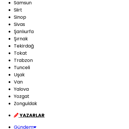
Samsun
Siirt
Sinop
Sivas
Şanlıurfa
Şırnak
Tekirdağ
Tokat
Trabzon
Tunceli
Uşak
Van
Yalova
Yozgat
Zonguldak
YAZARLAR
Gündem