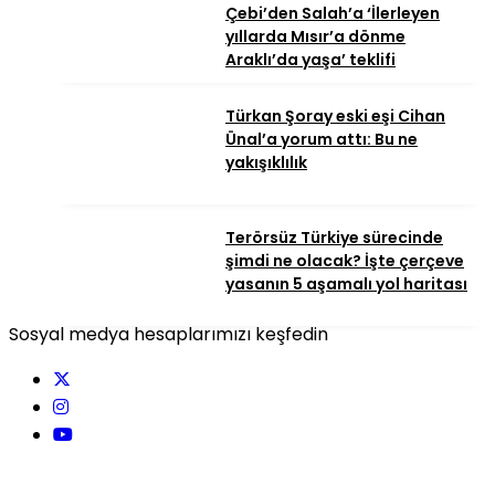
Çebi’den Salah’a ‘İlerleyen
yıllarda Mısır’a dönme
Araklı’da yaşa’ teklifi
Türkan Şoray eski eşi Cihan
Ünal’a yorum attı: Bu ne
yakışıklılık
Terörsüz Türkiye sürecinde
şimdi ne olacak? İşte çerçeve
yasanın 5 aşamalı yol haritası
Sosyal medya hesaplarımızı keşfedin