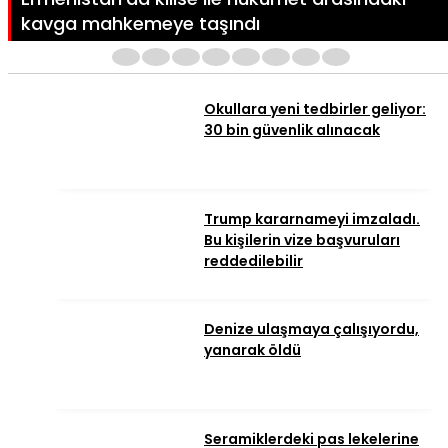
kavga mahkemeye taşındı
1
2
3
4
5
6
7
8
Okullara yeni tedbirler geliyor:
30 bin güvenlik alınacak
Trump kararnameyi imzaladı.
Bu kişilerin vize başvuruları
reddedilebilir
Denize ulaşmaya çalışıyordu,
yanarak öldü
Seramiklerdeki pas lekelerine