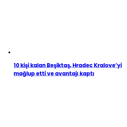
10 kişi kalan Beşiktaş, Hradec Kralove’yi
mağlup etti ve avantajı kaptı