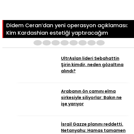
Didem Ceran’dan yeni operasyon açıklaması:
Kim Kardashian estetiği yaptıracağım
1
2
3
4
5
6
7
8
UltrAslan lideri Sebahattin
Şirin kimdir, neden gözaltına
alındı?
Arabanın ön camını elma
sirkesiyle siliyorlar: Bakın ne
işe yarıyor
İsrail Gazze planını reddetti.
Netanyahu: Hamas tamamen