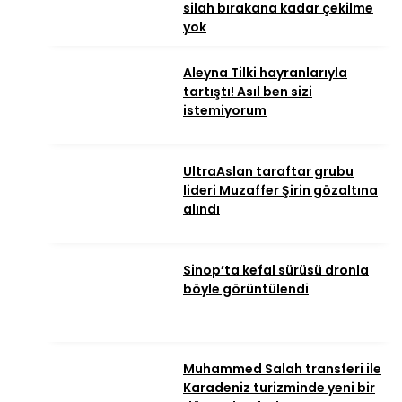
silah bırakana kadar çekilme
yok
Aleyna Tilki hayranlarıyla
tartıştı! Asıl ben sizi
istemiyorum
UltraAslan taraftar grubu
lideri Muzaffer Şirin gözaltına
alındı
Sinop’ta kefal sürüsü dronla
böyle görüntülendi
Muhammed Salah transferi ile
Karadeniz turizminde yeni bir