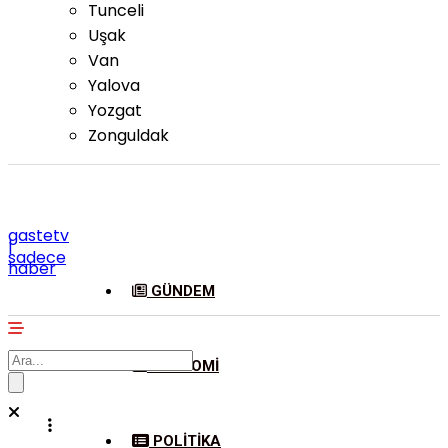
Tunceli
Uşak
Van
Yalova
Yozgat
Zonguldak
gastetv
|
sadece
haber
GÜNDEM
EKONOMI
POLITIKA