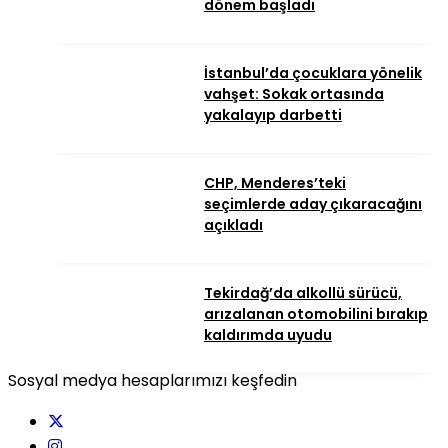
dönem başladı
İstanbul’da çocuklara yönelik
vahşet: Sokak ortasında
yakalayıp darbetti
CHP, Menderes’teki
seçimlerde aday çıkaracağını
açıkladı
Tekirdağ’da alkollü sürücü,
arızalanan otomobilini bırakıp
kaldırımda uyudu
Sosyal medya hesaplarımızı keşfedin