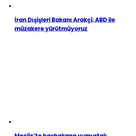
İran Dışişleri Bakanı Arakçi: ABD ile
müzakere yürütmüyoruz
Meclis’te başbakana yumurtalı