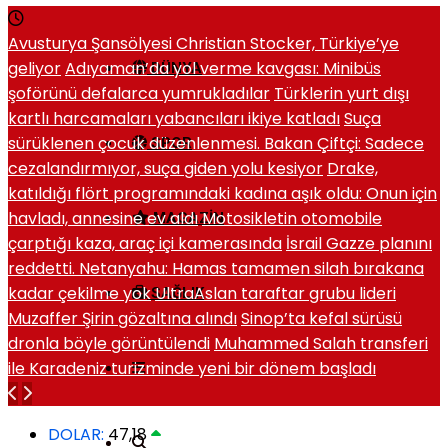
Avusturya Şansölyesi Christian Stocker, Türkiye’ye
geliyor
Adıyaman’da yol verme kavgası: Minibüs
DÜNYA
şoförünü defalarca yumrukladılar
Türklerin yurt dışı
kartlı harcamaları yabancıları ikiye katladı
Suça
sürüklenen çocuk düzenlenmesi. Bakan Çiftçi: Sadece
SPOR
cezalandırmıyor, suça giden yolu kesiyor
Drake,
katıldığı flört programındaki kadına aşık oldu: Onun için
havladı, annesine ev aldı
Motosikletin otomobile
MAGAZIN
çarptığı kaza, araç içi kamerasında
İsrail Gazze planını
reddetti. Netanyahu: Hamas tamamen silah bırakana
kadar çekilme yok
UltraAslan taraftar grubu lideri
SAĞLIK
Muzaffer Şirin gözaltına alındı
Sinop’ta kefal sürüsü
dronla böyle görüntülendi
Muhammed Salah transferi
ile Karadeniz turizminde yeni bir dönem başladı
DOLAR:
47,18