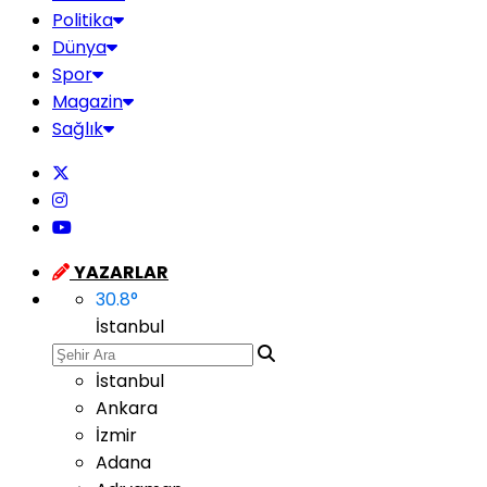
Politika
Dünya
Spor
Magazin
Sağlık
YAZARLAR
30.8
°
İstanbul
İstanbul
Ankara
İzmir
Adana