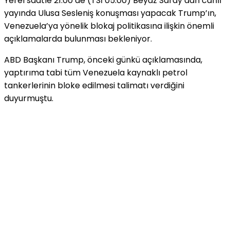
Yerel saatle 21.00’de (TSİ 05.00) Beyaz Saray’dan canlı
yayında Ulusa Sesleniş konuşması yapacak Trump’ın,
Venezuela’ya yönelik blokaj politikasına ilişkin önemli
açıklamalarda bulunması bekleniyor.
ABD Başkanı Trump, önceki günkü açıklamasında,
yaptırıma tabi tüm Venezuela kaynaklı petrol
tankerlerinin bloke edilmesi talimatı verdiğini
duyurmuştu.