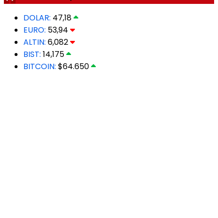
DOLAR:
47,18
EURO:
53,94
ALTIN:
6,082
BIST:
14,175
BITCOIN:
$64.650