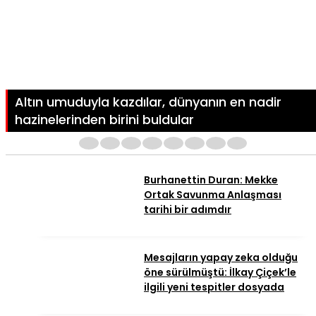
Altın umuduyla kazdılar, dünyanın en nadir
hazinelerinden birini buldular
1
2
3
4
5
6
7
8
Burhanettin Duran: Mekke
Ortak Savunma Anlaşması
tarihi bir adımdır
Mesajların yapay zeka olduğu
öne sürülmüştü: İlkay Çiçek’le
ilgili yeni tespitler dosyada