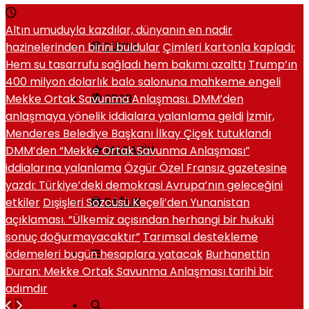
Altın umuduyla kazdılar, dünyanın en nadir
hazinelerinden birini buldular
Çimleri kartonla kapladı:
DÜNYA
Hem su tasarrufu sağladı hem bakımı azalttı
Trump’ın
400 milyon dolarlık balo salonuna mahkeme engeli
Mekke Ortak Savunma Anlaşması. DMM’den
SPOR
anlaşmaya yönelik iddialara yalanlama geldi
İzmir,
Menderes Belediye Başkanı İlkay Çiçek tutuklandı
DMM’den “Mekke Ortak Savunma Anlaşması”
MAGAZIN
iddialarına yalanlama
Özgür Özel Fransız gazetesine
yazdı: Türkiye’deki demokrasi Avrupa’nın geleceğini
etkiler
Dışişleri Sözcüsü Keçeli’den Yunanistan
SAĞLIK
açıklaması. “Ülkemiz açısından herhangi bir hukuki
sonuç doğurmayacaktır”
Tarımsal destekleme
ödemeleri bugün hesaplara yatacak
Burhanettin
Duran: Mekke Ortak Savunma Anlaşması tarihi bir
adımdır