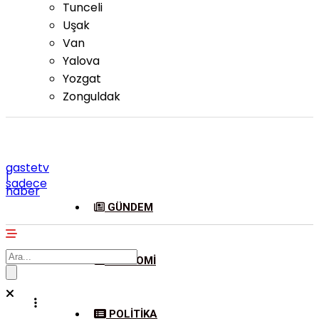
Tunceli
Uşak
Van
Yalova
Yozgat
Zonguldak
gastetv
|
sadece
haber
GÜNDEM
EKONOMI
POLITIKA