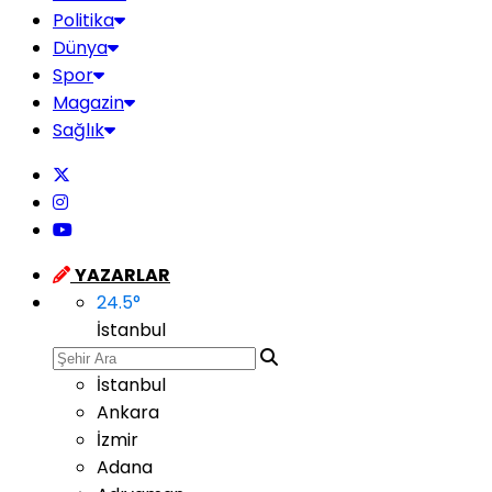
Politika
Dünya
Spor
Magazin
Sağlık
YAZARLAR
24.5
°
İstanbul
İstanbul
Ankara
İzmir
Adana