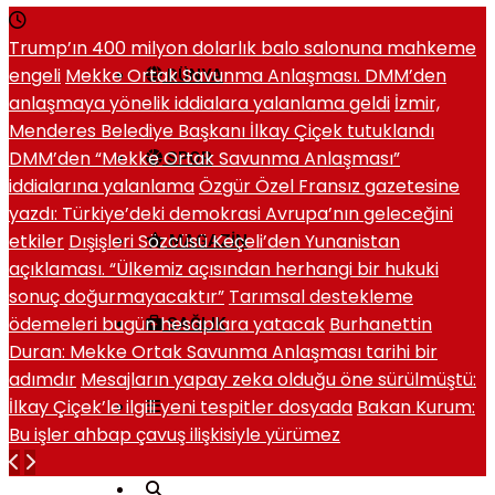
Trump’ın 400 milyon dolarlık balo salonuna mahkeme
engeli
Mekke Ortak Savunma Anlaşması. DMM’den
DÜNYA
anlaşmaya yönelik iddialara yalanlama geldi
İzmir,
Menderes Belediye Başkanı İlkay Çiçek tutuklandı
DMM’den “Mekke Ortak Savunma Anlaşması”
SPOR
iddialarına yalanlama
Özgür Özel Fransız gazetesine
yazdı: Türkiye’deki demokrasi Avrupa’nın geleceğini
etkiler
Dışişleri Sözcüsü Keçeli’den Yunanistan
MAGAZIN
açıklaması. “Ülkemiz açısından herhangi bir hukuki
sonuç doğurmayacaktır”
Tarımsal destekleme
ödemeleri bugün hesaplara yatacak
Burhanettin
SAĞLIK
Duran: Mekke Ortak Savunma Anlaşması tarihi bir
adımdır
Mesajların yapay zeka olduğu öne sürülmüştü:
İlkay Çiçek’le ilgili yeni tespitler dosyada
Bakan Kurum:
Bu işler ahbap çavuş ilişkisiyle yürümez