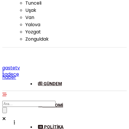
Tunceli
Uşak
Van
Yalova
Yozgat
Zonguldak
gastetv
|
sadece
haber
GÜNDEM
EKONOMI
POLITIKA