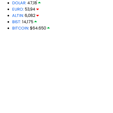
DOLAR:
47,18
EURO:
53,94
ALTIN:
6,082
BIST:
14,175
BITCOIN:
$64.650