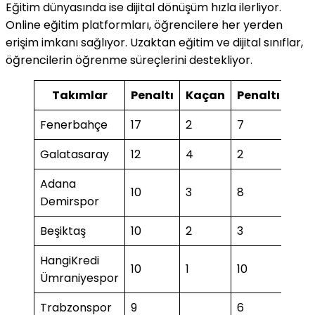
Eğitim dünyasında ise dijital dönüşüm hızla ilerliyor.
Online eğitim platformları, öğrencilere her yerden
erişim imkanı sağlıyor. Uzaktan eğitim ve dijital sınıflar,
öğrencilerin öğrenme süreçlerini destekliyor.
Takımlar
Penaltı
Kaçan
Penaltı
Ka
Fenerbahçe
17
2
7
1
Galatasaray
12
4
2
1
Adana
10
3
8
Demirspor
Beşiktaş
10
2
3
1
HangiKredi
10
1
10
1
Ümraniyespor
Trabzonspor
9
6