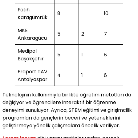
Fatih
8
10
3
Karagümrük
MKE
5
2
7
Ankaragücü
Medipol
5
1
8
2
Başakşehir
Fraport TAV
4
1
6
2
Antalyaspor
Teknolojinin kullanımıyla birlikte öğretim metotları da
değişiyor ve öğrencilere interaktif bir öğrenme
deneyimi sunuluyor. Ayrıca, STEM eğitimi ve girişimcilik
programları da gençlerin beceri ve yeteneklerini
geliştirmeye yönelik çalışmalara öncelik veriliyor.