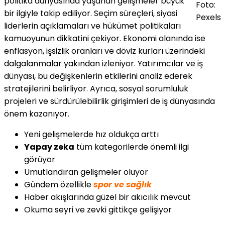
politika dünyasında yaşanan gelişmeler büyük
Foto:
bir ilgiyle takip ediliyor. Seçim süreçleri, siyasi
Pexels
liderlerin açıklamaları ve hükümet politikaları
kamuoyunun dikkatini çekiyor. Ekonomi alanında ise
enflasyon, işsizlik oranları ve döviz kurları üzerindeki
dalgalanmalar yakından izleniyor. Yatırımcılar ve iş
dünyası, bu değişkenlerin etkilerini analiz ederek
stratejilerini belirliyor. Ayrıca, sosyal sorumluluk
projeleri ve sürdürülebilirlik girişimleri de iş dünyasında
önem kazanıyor.
Yeni gelişmelerde hız oldukça arttı
Yapay zeka
tüm kategorilerde önemli ilgi
görüyor
Umutlandıran gelişmeler oluyor
Gündem özellikle
spor ve sağlık
Haber akışlarında güzel bir akıcılık mevcut
Okuma seyri ve zevki gittikçe gelişiyor