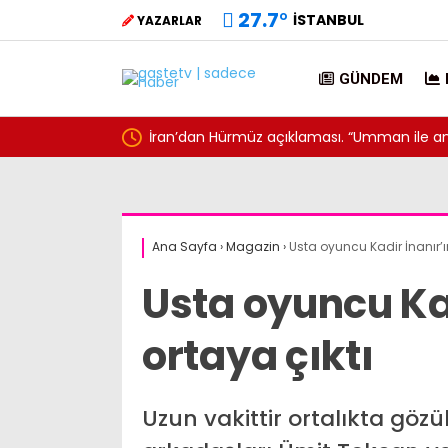
27.7
°
İSTANBUL
YAZARLAR
GÜNDEM
’dan Hürmüz açıklaması. “Umman ile anlaşmaya vardık”
Kah
ail
Ana Sayfa
›
Magazin
›
Usta oyuncu Kadir İnanır’ın
Usta oyuncu Kad
ortaya çıktı
aris’teki suikast timinde
Bir gecede 1.4 mil
Uzun vakittir ortalıkta göz
alan firari FETÖ’cü Burkay
Elektrikli MINI Co