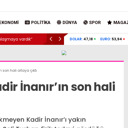
EKONOMI
POLITIKA
DÜNYA
SPOR
MAGAZ
ramanmaraş’taki okul saldırısında evlatlarını kaybeden
Men
DOLAR:
47,18
EURO:
53,94
eler Beştepe’deki görüşmeyi anlattı
yak
 son hali ortaya çıktı
ir İnanır’ın son hali
yon TL zam:
ükmeyen Kadir İnanır’ı yakın
untryman
Neymar çıldırdı, taraftarın kız