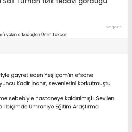
 Sali Turhan fizik tedavi gördüğü
adar oldu?
arkadaşına öpücük attı
Magazin
riyle gayret eden Yeşilçam’ın efsane
yuncu Kadir İnanır, sevenlerini korkutmuştu.
me sebebiyle hastaneye kaldırılmıştı. Sevilen
palı biçimde Ümraniye Eğitim Araştırma