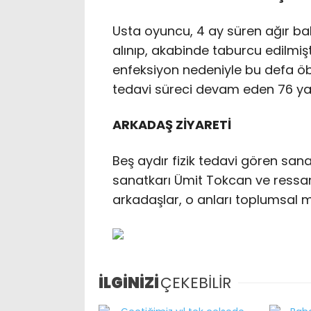
Usta oyuncu, 4 ay süren ağır b
alınıp, akabinde taburcu edilmi
enfeksiyon nedeniyle bu defa öbür
tedavi süreci devam eden 76 yaşı
ARKADAŞ ZİYARETİ
Beş aydır fizik tedavi gören sana
sanatkarı Ümit Tokcan ve ressam
arkadaşlar, o anları toplumsal 
İLGİNİZİ
ÇEKEBİLİR