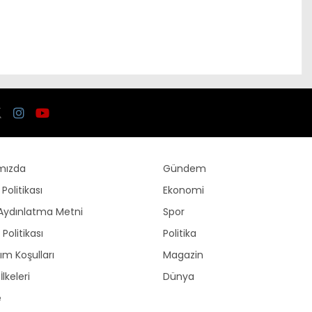
mızda
Gündem
k Politikası
Ekonomi
Aydınlatma Metni
Spor
Politikası
Politika
ım Koşulları
Magazin
İlkeleri
Dünya
e