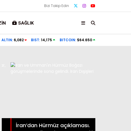
Bizi Takip Edin
IN
SAĞLIK
deres Belediyesi soruşturması. Firari başkan yardımcısı
Eti
ALTIN:
6,082
BIST:
14,175
BITCOIN:
$64.650
alandı
Ker
Kahramanma
saldırısında
İran’dan Hürmüz açıklaması.
kaybeden ai