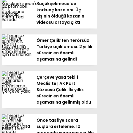
Küçükçekmece’de
korkunç kaza anı. Üç
kişinin öldüğü kazanın
videosu ortaya çıktı
Ömer Çelik’ten Terörsüz
Türkiye açıklaması: 2 yıllık
sürecin en önemli
aşamasına gelindi
Çerçeve yasa teklifi
Meclis’te | AK Parti
Sözcüsü Çelik: İki yıllık
sürecin en önemli
aşamasına gelinmiş oldu
Önce tasfiye sonra
suçlara erteleme. 10
maddede süreç yasası. Ne