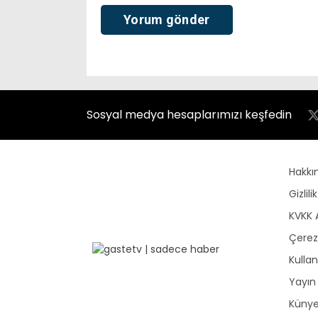
Sosyal medya hesaplarımızı keşfedin
Hakkı
Gizlili
KVKK 
Çerez 
Kullan
Yayın 
Küny