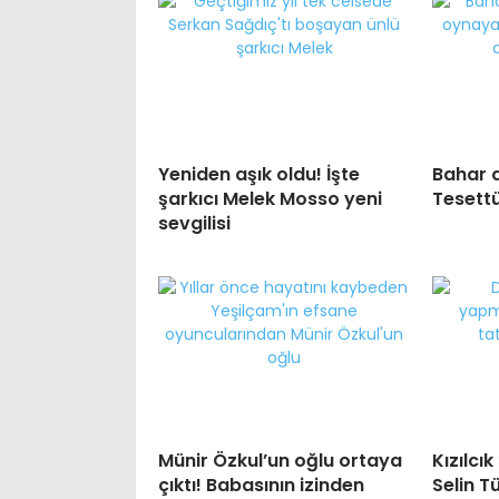
Yeniden aşık oldu! İşte
Bahar d
şarkıcı Melek Mosso yeni
Tesettü
sevgilisi
Münir Özkul’un oğlu ortaya
Kızılcı
çıktı! Babasının izinden
Selin T