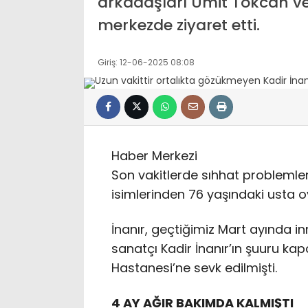
arkadaşları Ümit Tokcan ve
tepe tutuklandı
Türkiye fiyatı ne k
merkezde ziyaret etti.
Giriş: 12-06-2025 08:08
Haber Merkezi
Son vakitlerde sıhhat problemle
isimlerinden 76 yaşındaki usta o
İnanır, geçtiğimiz Mart ayında in
sanatçı Kadir İnanır’ın şuuru ka
Hastanesi’ne sevk edilmişti.
4 AY AĞIR BAKIMDA KALMIŞTI