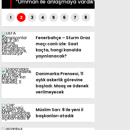
“Umman ile anlaşmaya vardık”
görüşmeyi a
1
2
3
4
5
6
7
8
Fenerbahçe – Sturm Graz
maçı canlı izle: Saat
kaçta, hangi kanalda
yayınlanacak?
Danimarka Prensesi, 11
aylık askerlik görevine
başladı: Maaş ve ödenek
verilmeyecek
Müslim Sarı: 8 ile yeni il
başkanları atadık