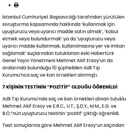
İstanbul Cumhuriyet Başsavcılığı tarafından yürütülen
soruşturma kapsamında hakkında ‘kullanmak için
uyuşturucu veya uyarıcı madde satın almak’, ‘kabul
etmek veya bulundurmak’ ya da ‘uyuşturucu veya
uyarıcı madde kullanmak, kullanılmasına yer ve imkan
sağlamak’ suçlarından tutuklanan eski Habertürk
Genel Yayın Yönetmeni Mehmet Akif Ersoy’un da
aralarında bulunduğu 10 şüpheliden Adli Tıp
Kurumu’nca saç ve kan örnekleri alınmıştı.
7 KİŞİNİN TESTİNİN “POZİTİF” OLDUĞU ÖĞRENİLDİ
Adli Tıp Kurumu’nda saç ve kan örnekleri alınan tutuklu
Mehmet Akif Ersoy ve E.R.C., U.T., Ş.D.Y., M.M., E.G. ve
B.Ö.”nün uyuşturucu testinin ‘pozitif’ çıktığı öğrenildi.
Test sonuçlarına göre Mehmet Akif Ersoy’un saçından