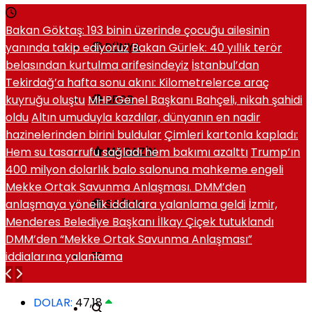
Bakan Göktaş: 193 binin üzerinde çocuğu ailesinin
yanında takip ediyoruz
Bakan Gürlek: 40 yıllık terör
DÜNYA
belasından kurtulma arifesindeyiz
İstanbul’dan
Tekirdağ’a hafta sonu akını: Kilometrelerce araç
kuyruğu oluştu
MHP Genel Başkanı Bahçeli, nikah şahidi
SPOR
oldu
Altın umuduyla kazdılar, dünyanın en nadir
hazinelerinden birini buldular
Çimleri kartonla kapladı:
Hem su tasarrufu sağladı hem bakımı azalttı
Trump’ın
MAGAZIN
400 milyon dolarlık balo salonuna mahkeme engeli
Mekke Ortak Savunma Anlaşması. DMM’den
anlaşmaya yönelik iddialara yalanlama geldi
İzmir,
SAĞLIK
Menderes Belediye Başkanı İlkay Çiçek tutuklandı
DMM’den “Mekke Ortak Savunma Anlaşması”
iddialarına yalanlama
DOLAR:
47,18