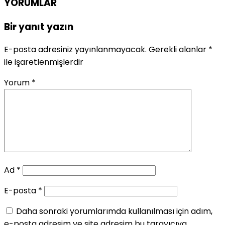
YORUMLAR
Bir yanıt yazın
E-posta adresiniz yayınlanmayacak.
Gerekli alanlar
*
ile işaretlenmişlerdir
Yorum
*
Ad
*
E-posta
*
Daha sonraki yorumlarımda kullanılması için adım,
e-posta adresim ve site adresim bu tarayıcıya