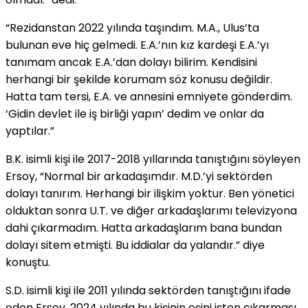
“Rezidanstan 2022 yılında taşındım. M.A., Ulus’ta
bulunan eve hiç gelmedi. E.A.’nın kız kardeşi E.A.’yı
tanımam ancak E.A.’dan dolayı bilirim. Kendisini
herhangi bir şekilde korumam söz konusu değildir.
Hatta tam tersi, E.A. ve annesini emniyete gönderdim.
‘Gidin devlet ile iş birliği yapın’ dedim ve onlar da
yaptılar.”
B.K. isimli kişi ile 2017-2018 yıllarında tanıştığını söyleyen
Ersoy, “Normal bir arkadaşımdır. M.D.’yi sektörden
dolayı tanırım. Herhangi bir ilişkim yoktur. Ben yönetici
olduktan sonra U.T. ve diğer arkadaşlarımı televizyona
dahi çıkarmadım. Hatta arkadaşlarım bana bundan
dolayı sitem etmişti. Bu iddialar da yalandır.” diye
konuştu.
S.D. isimli kişi ile 2011 yılında sektörden tanıştığını ifade
eden Ersoy, 2024 yılında bu kişinin eşini işten çıkarması