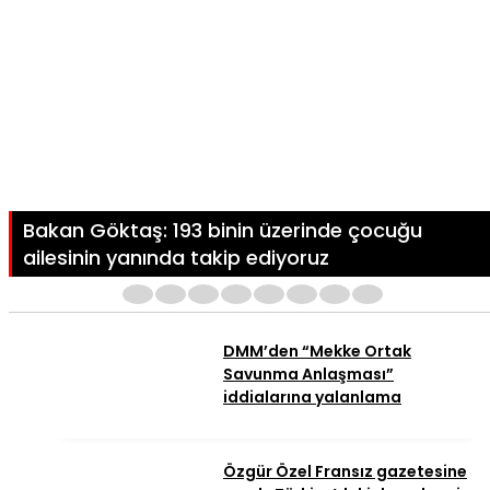
Bakan Göktaş: 193 binin üzerinde çocuğu
ailesinin yanında takip ediyoruz
1
2
3
4
5
6
7
8
DMM’den “Mekke Ortak
Savunma Anlaşması”
iddialarına yalanlama
Özgür Özel Fransız gazetesine