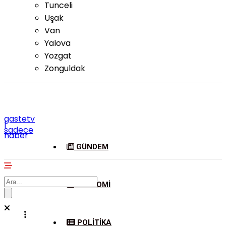
Tunceli
Uşak
Van
Yalova
Yozgat
Zonguldak
gastetv
|
sadece
haber
GÜNDEM
EKONOMI
POLITIKA