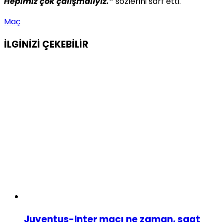
Hepimiz çok çalışmalıyız.”
sözlerini sarf etti.
Maç
İLGİNİZİ
ÇEKEBİLİR
Juventus-Inter maçı ne zaman, saat