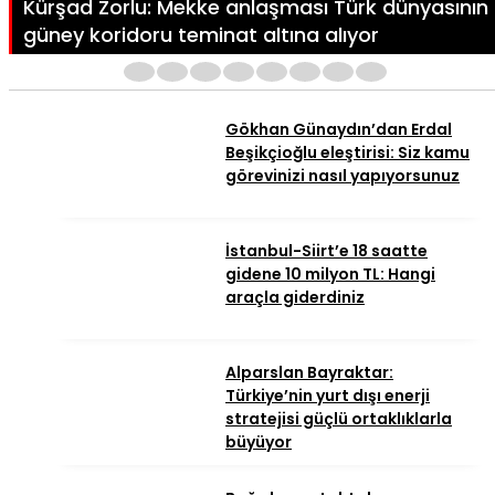
Kürşad Zorlu: Mekke anlaşması Türk dünyasının
güney koridoru teminat altına alıyor
1
2
3
4
5
6
7
8
Gökhan Günaydın’dan Erdal
Beşikçioğlu eleştirisi: Siz kamu
görevinizi nasıl yapıyorsunuz
İstanbul-Siirt’e 18 saatte
gidene 10 milyon TL: Hangi
araçla giderdiniz
Alparslan Bayraktar:
Türkiye’nin yurt dışı enerji
stratejisi güçlü ortaklıklarla
büyüyor