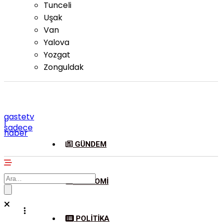
Tunceli
Uşak
Van
Yalova
Yozgat
Zonguldak
gastetv
|
sadece
haber
GÜNDEM
EKONOMI
POLITIKA