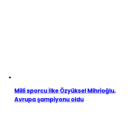
Milli sporcu İlke Özyüksel Mihrioğlu,
Avrupa şampiyonu oldu