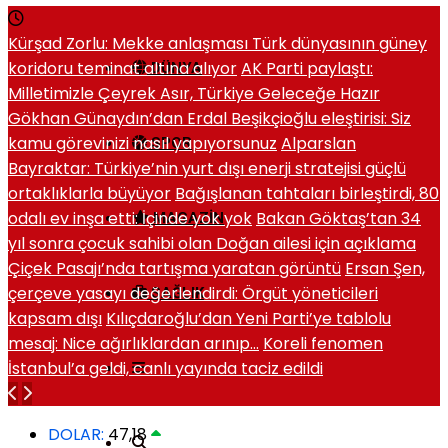
Kürşad Zorlu: Mekke anlaşması Türk dünyasının güney
koridoru teminat altına alıyor
AK Parti paylaştı:
DÜNYA
Milletimizle Çeyrek Asır, Türkiye Geleceğe Hazır
Gökhan Günaydın’dan Erdal Beşikçioğlu eleştirisi: Siz
kamu görevinizi nasıl yapıyorsunuz
Alparslan
SPOR
Bayraktar: Türkiye’nin yurt dışı enerji stratejisi güçlü
ortaklıklarla büyüyor
Bağışlanan tahtaları birleştirdi, 80
odalı ev inşa etti: İçinde yok yok
Bakan Göktaş’tan 34
MAGAZIN
yıl sonra çocuk sahibi olan Doğan ailesi için açıklama
Çiçek Pasajı’nda tartışma yaratan görüntü
Ersan Şen,
çerçeve yasayı değerlendirdi: Örgüt yöneticileri
SAĞLIK
kapsam dışı
Kılıçdaroğlu’dan Yeni Parti’ye tablolu
mesaj: Nice ağırlıklardan arınıp…
Koreli fenomen
İstanbul’a geldi, canlı yayında taciz edildi
DOLAR:
47,18