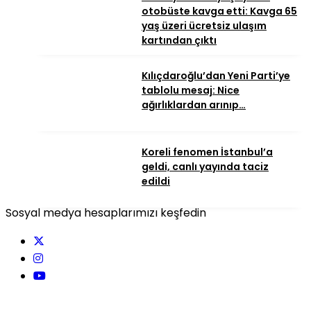
otobüste kavga etti: Kavga 65
yaş üzeri ücretsiz ulaşım
kartından çıktı
Kılıçdaroğlu’dan Yeni Parti’ye
tablolu mesaj: Nice
ağırlıklardan arınıp…
Koreli fenomen İstanbul’a
geldi, canlı yayında taciz
edildi
Sosyal medya hesaplarımızı keşfedin