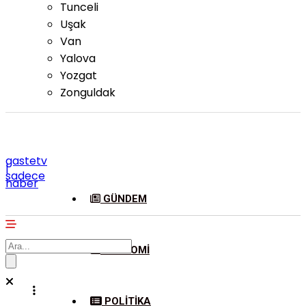
Tunceli
Uşak
Van
Yalova
Yozgat
Zonguldak
gastetv
|
sadece
haber
GÜNDEM
EKONOMI
POLITIKA