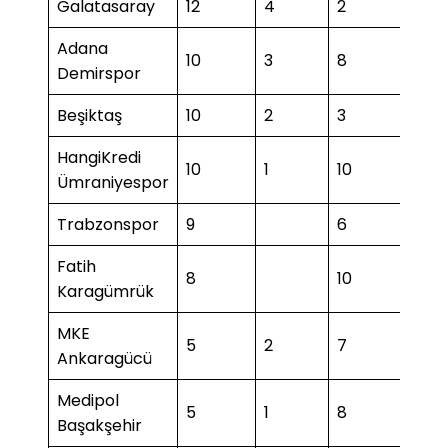
Galatasaray
12
4
2
1
Adana
10
3
8
Demirspor
Beşiktaş
10
2
3
1
HangiKredi
10
1
10
1
Ümraniyespor
Trabzonspor
9
6
Fatih
8
10
3
Karagümrük
MKE
5
2
7
Ankaragücü
Medipol
5
1
8
2
Başakşehir