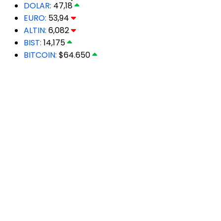
DOLAR:
47,18
EURO:
53,94
ALTIN:
6,082
BIST:
14,175
BITCOIN:
$64.650