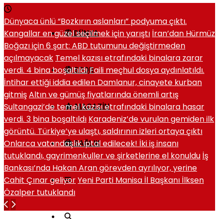
Dünyaca ünlü “Bozkırın aslanları” podyuma çıktı.
Kangallar en güzel seçilmek için yarıştı
İran’dan Hürmüz
DÜNYA
Boğazı için 6 şart: ABD tutumunu değiştirmeden
açılmayacak
Temel kazısı etrafındaki binalara zarar
verdi. 4 bina boşaltıldı
Faili meçhul dosya aydınlatıldı.
SPOR
İntihar ettiği iddia edilen Damlanur, cinayete kurban
gitmiş
Altın ve gümüş fiyatlarında önemli artış
Sultangazi’de temel kazısı etrafındaki binalara hasar
MAGAZIN
verdi. 3 bina boşaltıldı
Karadeniz’de vurulan gemiden ilk
görüntü. Türkiye’ye ulaştı, saldırının izleri ortaya çıktı
Onlarca vatandaşlık iptal edilecek! İki iş insanı
SAĞLIK
tutuklandı, gayrimenkuller ve şirketlerine el konuldu
İş
Bankası’nda Hakan Aran görevden ayrılıyor, yerine
Cahit Çınar geliyor
Yeni Parti Manisa İl Başkanı İlksen
Özalper tutuklandı