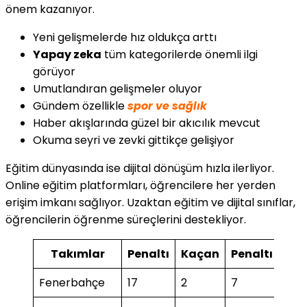
önem kazanıyor.
Yeni gelişmelerde hız oldukça arttı
Yapay zeka
tüm kategorilerde önemli ilgi
görüyor
Umutlandıran gelişmeler oluyor
Gündem özellikle
spor ve sağlık
Haber akışlarında güzel bir akıcılık mevcut
Okuma seyri ve zevki gittikçe gelişiyor
Eğitim dünyasında ise dijital dönüşüm hızla ilerliyor.
Online eğitim platformları, öğrencilere her yerden
erişim imkanı sağlıyor. Uzaktan eğitim ve dijital sınıflar,
öğrencilerin öğrenme süreçlerini destekliyor.
Takımlar
Penaltı
Kaçan
Penaltı
Ka
Fenerbahçe
17
2
7
1