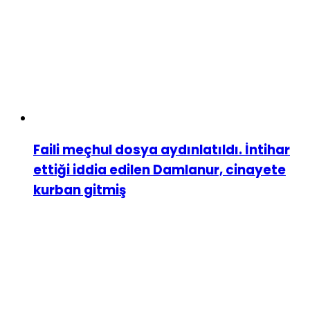
Faili meçhul dosya aydınlatıldı. İntihar
ettiği iddia edilen Damlanur, cinayete
kurban gitmiş