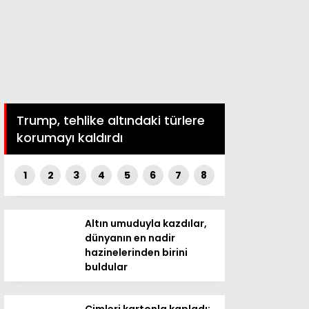
Trump, tehlike altındaki türlere
korumayı kaldırdı
1
2
3
4
5
6
7
8
Altın umuduyla kazdılar,
dünyanın en nadir
hazinelerinden birini
buldular