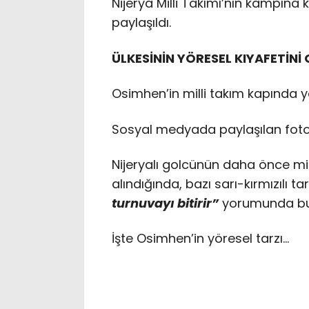
Nijerya Milli Takımı’nın kampına k
paylaşıldı.
ÜLKESİNİN YÖRESEL KIYAFETİNİ 
Osimhen’in milli takım kapında yö
Sosyal medyada paylaşılan foto
Nijeryalı golcünün daha önce mil
alındığında, bazı sarı-kırmızılı ta
turnuvayı bitirir”
yorumunda bu
İşte Osimhen’in yöresel tarzı…