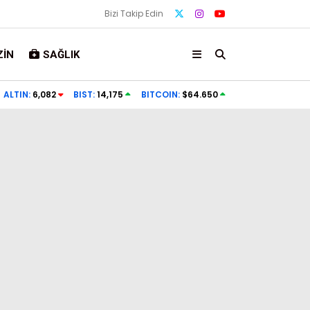
Bizi Takip Edin
IN
SAĞLIK
ALTIN:
6,082
BIST:
14,175
BITCOIN:
$64.650
Gündem
Ekonomi
Politika
Dünya
Spor
Magazin