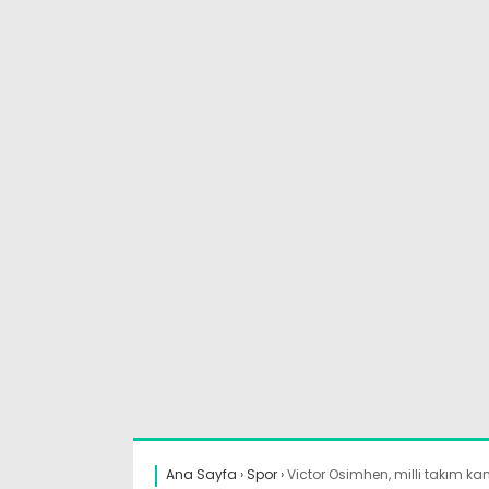
Ana Sayfa
›
Spor
›
Victor Osimhen, milli takım kam