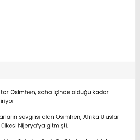
ictor Osimhen, saha içinde olduğu kadar
riyor.
ftarların sevgilisi olan Osimhen, Afrika Uluslar
lkesi Nijerya’ya gitmişti.