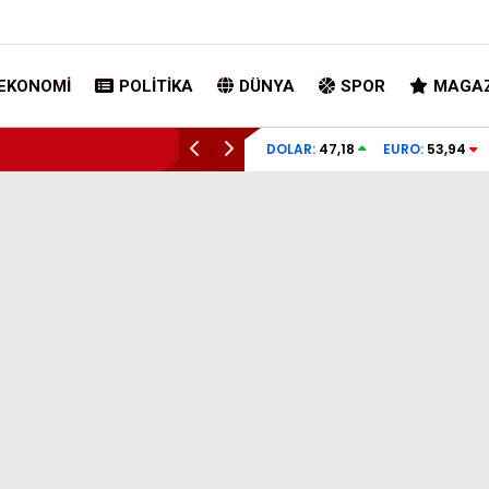
EKONOMI
POLITIKA
DÜNYA
SPOR
MAGAZ
DOLAR:
47,18
EURO:
53,94