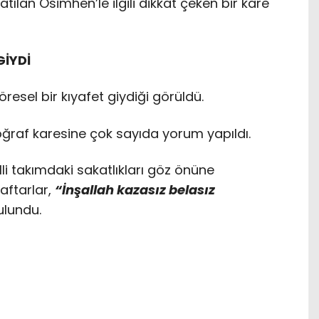
atılan Osimhen’le ilgili dikkat çeken bir kare
GİYDİ
resel bir kıyafet giydiği görüldü.
ğraf karesine çok sayıda yorum yapıldı.
li takımdaki sakatlıkları göz önüne
raftarlar,
“İnşallah kazasız belasız
lundu.