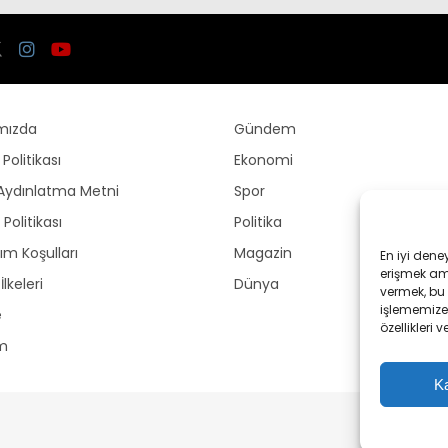
mızda
Gündem
k Politikası
Ekonomi
Aydınlatma Metni
Spor
Politikası
Politika
ım Koşulları
Magazin
En iyi dene
erişmek amac
İlkeleri
Dünya
vermek, bu 
işlememize 
e
özellikleri v
im
Ka