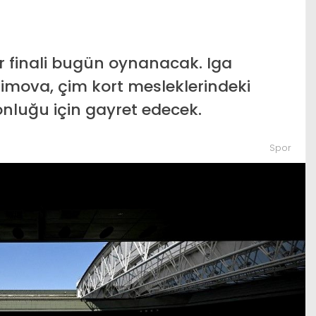
k MGK’da gündem Terörsüz
Google’ın yapay ze
ye
yönetici
 finali bugün oynanacak. Iga
imova, çim kort mesleklerindeki
nluğu için gayret edecek.
Spor