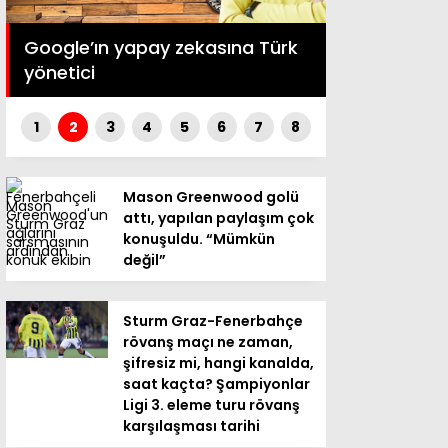
Trump yine tehdit etti. “İran’la
kasına Türk
anlaşmayı tercih ediyorum ama
saldırı da masada”
1
2
3
4
5
6
7
8
Mason Greenwood golü
attı, yapılan paylaşım çok
konuşuldu. “Mümkün
değil”
Sturm Graz-Fenerbahçe
rövanş maçı ne zaman,
şifresiz mi, hangi kanalda,
saat kaçta? Şampiyonlar
Ligi 3. eleme turu rövanş
karşılaşması tarihi