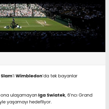
 Slam
‘i
Wimbledon
‘da tek bayanlar
i sona ulaşamayan
Iga Swiatek
, 6’ncı Grand
yle yaşamayı hedefliyor.