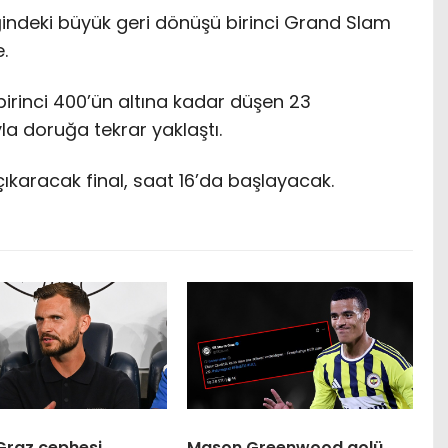
indeki büyük geri dönüşü birinci Grand Slam
.
irinci 400’ün altına kadar düşen 23
yla doruğa tekrar yaklaştı.
karacak final, saat 16’da başlayacak.
Graz cephesi,
Mason Greenwood golü