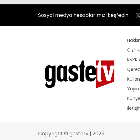
Sosyal medya hesaplarımızı keşfedin
Hakkı
Gizlili
KVKK 
Çerez 
Kullan
Yayın 
Küny
İletiş
Copyright © gastetv | 2025