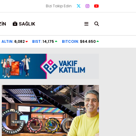
Bizi Takip Edin
IN
SAĞLIK
Bolu Dağı Tüneli’nde alevlere teslim oldu
ALTIN:
6,082
BIST:
14,175
BITCOIN:
$64.650