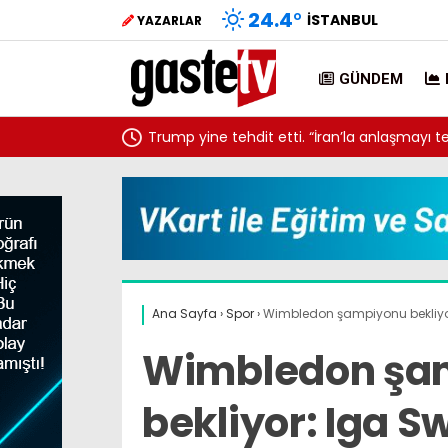
24.4
°
İSTANBUL
YAZARLAR
GÜNDEM
Trump yine tehdit etti. “İran’la anlaşmayı
saldırı da masada”
Ana Sayfa
›
Spor
›
Wimbledon şampiyonu bekliyo
Wimbledon şa
bekliyor: Iga 