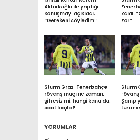
Aktürkoğlu ile yaptığı
Fenerba
konuşmayı açıkladı.
kaldı.
“Gerekeni söyledim”
zor”
Sturm Graz-Fenerbahçe
Sturm 
rövanş maçı ne zaman,
rövanş
şifresiz mi, hangi kanalda,
Şampiyo
saat kaçta?
turu r
YORUMLAR