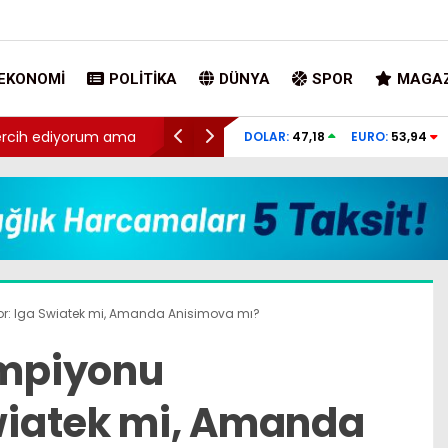
EKONOMI
POLITIKA
DÜNYA
SPOR
MAGAZ
 tercih ediyorum ama
ABD’de silahlı saldırı. Çok sayıda ölü var
DOLAR:
47,18
EURO:
53,94
r: Iga Swiatek mi, Amanda Anisimova mı?
mpiyonu
Swiatek mi, Amanda