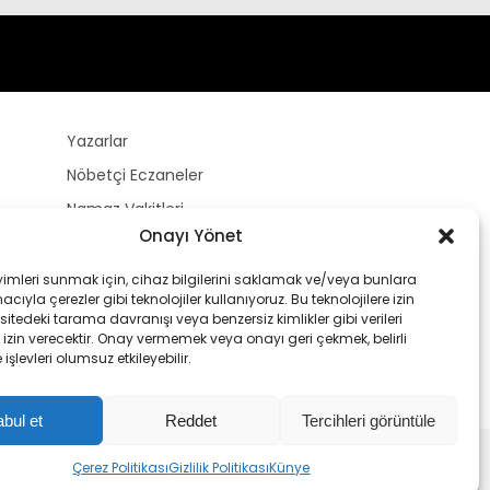
Yazarlar
Nöbetçi Eczaneler
Namaz Vakitleri
Onayı Yönet
Hava Durumu
Puan Durumları
yimleri sunmak için, cihaz bilgilerini saklamak ve/veya bunlara
ıyla çerezler gibi teknolojiler kullanıyoruz. Bu teknolojilere izin
sitedeki tarama davranışı veya benzersiz kimlikler gibi verileri
izin verecektir. Onay vermemek veya onayı geri çekmek, belirli
e işlevleri olumsuz etkileyebilir.
bul et
Reddet
Tercihleri görüntüle
Çerez Politikası
Gizlilik Politikası
Künye