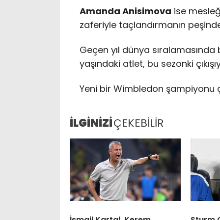
Amanda Anisimova
ise mesleğ
zaferiyle taçlandırmanın peşinde
Geçen yıl dünya sıralamasında b
yaşındaki atlet, bu sezonki çıkışı
Yeni bir Wimbledon şampiyonu çı
İLGİNİZİ
ÇEKEBİLİR
İsmail Kartal, Kerem
Sturm 