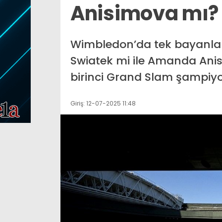
Anisimova mı?
saj:
İsmail Kartal, Kerem Aktürkoğlu
onusu
ile yaptığı konuşmayı açıkladı.
Kriti
“Gerekeni söyledim”
Türki
Wimbledon’da tek bayanlar
Swiatek mi ile Amanda Anis
birinci Grand Slam şampiyo
Giriş: 12-07-2025 11:48