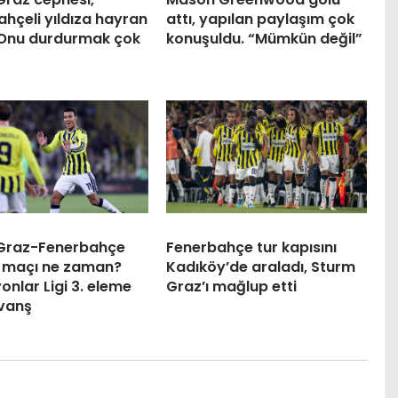
hçeli yıldıza hayran
attı, yapılan paylaşım çok
 “Onu durdurmak çok
konuşuldu. “Mümkün değil”
Graz-Fenerbahçe
Fenerbahçe tur kapısını
 maçı ne zaman?
Kadıköy’de araladı, Sturm
nlar Ligi 3. eleme
Graz’ı mağlup etti
övanş