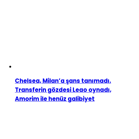
Chelsea, Milan’a şans tanımadı.
Transferin gözdesi Leao oynadı,
Amorim ile henüz galibiyet