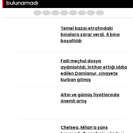
bulunamadı
1
2
3
4
5
6
7
8
Temel kazısı etrafındaki
binalara zarar verdi. 4 bina
boşaltıldı
Faili meçhul dosya
aydınlatıldı. İntihar ettiği iddia
edilen Damlanur, cinayete
kurban gitmiş
Altın ve gümüş fiyatlarında
önemli artış
Chelsea, Milan’a şans