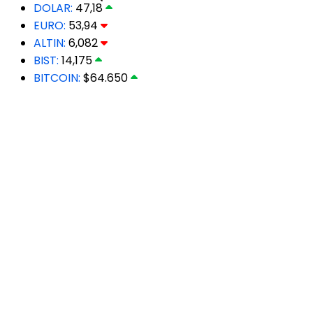
DOLAR:
47,18
EURO:
53,94
ALTIN:
6,082
BIST:
14,175
BITCOIN:
$64.650