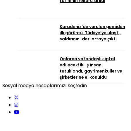
tarihinin rekoru kırıldı
Karadeniz’de vurulan gemiden
ilk görüntü. Türkiye’ye ulaştı,
saldırının izleri ortaya çıktı
Onlarca vatandaşlık iptal
edilecek! İki iş insanı
tutuklandı, gayrimenkuller ve
şirketlerine el konuldu
Sosyal medya hesaplarımızı keşfedin