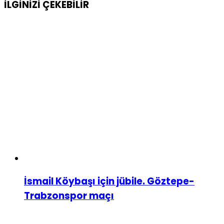
İLGİNİZİ
ÇEKEBİLİR
İsmail Köybaşı için jübile. Göztepe-
Trabzonspor maçı