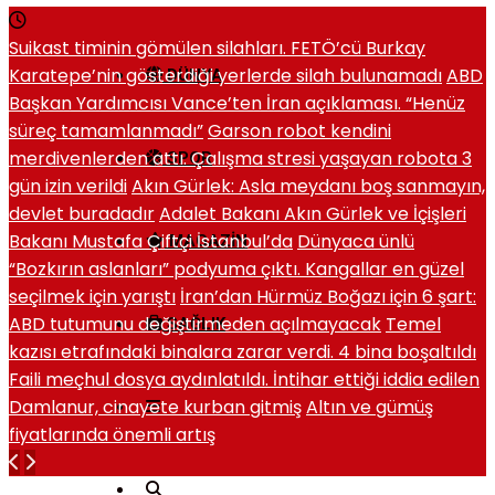
Suikast timinin gömülen silahları. FETÖ’cü Burkay
Karatepe’nin gösterdiği yerlerde silah bulunamadı
ABD
DÜNYA
Başkan Yardımcısı Vance’ten İran açıklaması. “Henüz
süreç tamamlanmadı”
Garson robot kendini
merdivenlerden attı. Çalışma stresi yaşayan robota 3
SPOR
gün izin verildi
Akın Gürlek: Asla meydanı boş sanmayın,
devlet buradadır
Adalet Bakanı Akın Gürlek ve İçişleri
Bakanı Mustafa Çiftçi İstanbul’da
Dünyaca ünlü
MAGAZIN
“Bozkırın aslanları” podyuma çıktı. Kangallar en güzel
seçilmek için yarıştı
İran’dan Hürmüz Boğazı için 6 şart:
ABD tutumunu değiştirmeden açılmayacak
Temel
SAĞLIK
kazısı etrafındaki binalara zarar verdi. 4 bina boşaltıldı
Faili meçhul dosya aydınlatıldı. İntihar ettiği iddia edilen
Damlanur, cinayete kurban gitmiş
Altın ve gümüş
fiyatlarında önemli artış