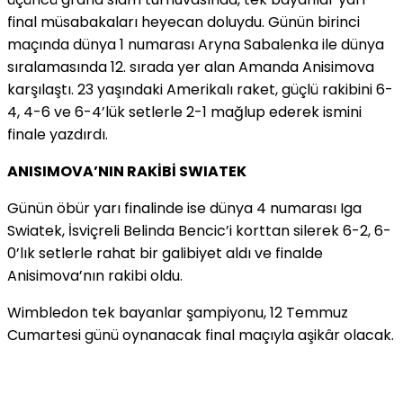
final müsabakaları heyecan doluydu. Günün birinci
maçında dünya 1 numarası Aryna Sabalenka ile dünya
sıralamasında 12. sırada yer alan Amanda Anisimova
karşılaştı. 23 yaşındaki Amerikalı raket, güçlü rakibini 6-
4, 4-6 ve 6-4’lük setlerle 2-1 mağlup ederek ismini
finale yazdırdı.
ANISIMOVA’NIN RAKİBİ SWIATEK
Günün öbür yarı finalinde ise dünya 4 numarası Iga
Swiatek, İsviçreli Belinda Bencic’i korttan silerek 6-2, 6-
0’lık setlerle rahat bir galibiyet aldı ve finalde
Anisimova’nın rakibi oldu.
Wimbledon tek bayanlar şampiyonu, 12 Temmuz
Cumartesi günü oynanacak final maçıyla aşikâr olacak.