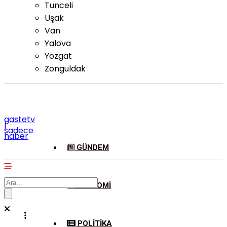
Tunceli
Uşak
Van
Yalova
Yozgat
Zonguldak
gastetv
|
sadece
haber
GÜNDEM
EKONOMI
POLITIKA