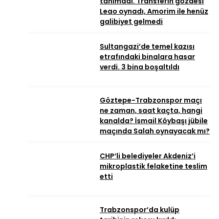
tanımadı. Transferin gözdesi
Leao oynadı, Amorim ile henüz
galibiyet gelmedi
Sultangazi’de temel kazısı
etrafındaki binalara hasar
verdi. 3 bina boşaltıldı
Göztepe-Trabzonspor maçı
ne zaman, saat kaçta, hangi
kanalda? İsmail Köybaşı jübile
maçında Salah oynayacak mı?
CHP’li belediyeler Akdeniz’i
mikroplastik felaketine teslim
etti
Trabzonspor’da kulüp