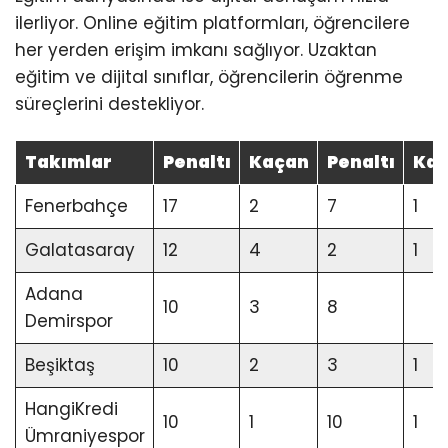
ilerliyor. Online eğitim platformları, öğrencilere
her yerden erişim imkanı sağlıyor. Uzaktan
eğitim ve dijital sınıflar, öğrencilerin öğrenme
süreçlerini destekliyor.
Takımlar
Penaltı
Kaçan
Penaltı
Ka
Fenerbahçe
17
2
7
1
Galatasaray
12
4
2
1
Adana
10
3
8
Demirspor
Beşiktaş
10
2
3
1
HangiKredi
10
1
10
1
Ümraniyespor