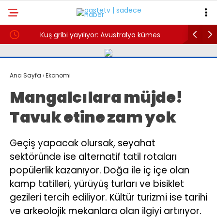
Kuş gribi yayılıyor: Avustralya kümes
Türkiye’ni
hayvanlarını kapalı alanlara taşıyor
Ana Sayfa
›
Ekonomi
Mangalcılara müjde!
Tavuk etine zam yok
Geçiş yapacak olursak, seyahat
sektöründe ise alternatif tatil rotaları
popülerlik kazanıyor. Doğa ile iç içe olan
kamp tatilleri, yürüyüş turları ve bisiklet
gezileri tercih ediliyor. Kültür turizmi ise tarihi
ve arkeolojik mekanlara olan ilgiyi artırıyor.