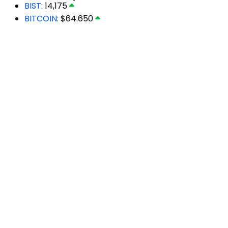
BIST:
14,175
BITCOIN:
$64.650