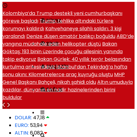
Kolombiya’da Trump destekli yeni cumhurbaşkanı
göreve başladı
Trump, tehlike altındaki türlere
DÜNYA
korumayı kaldırdı
Kahvehaneye silahlı saldırı. 3 kişi
yaralandı
Denize düşen amatör balıkçı boğuldu
ABD’de
yangına müdahale eden helikopter düştü
Bakan
SPOR
Göktaş: 193 binin üzerinde çocuğu ailesinin yanında
takip ediyoruz
Bakan Gürlek: 40 yıllık terör belasından
kurtulma arifesindeyiz
İstanbul’dan Tekirdağ’a hafta
MAGAZIN
sonu akını: Kilometrelerce araç kuyruğu oluştu
MHP
Genel Başkanı Bahçeli, nikah şahidi oldu
Altın umuduyla
kazdılar, dünyanın en nadir hazinelerinden birini
SAĞLIK
buldular
DOLAR:
47,18
EURO:
53,94
ALTIN:
6,082