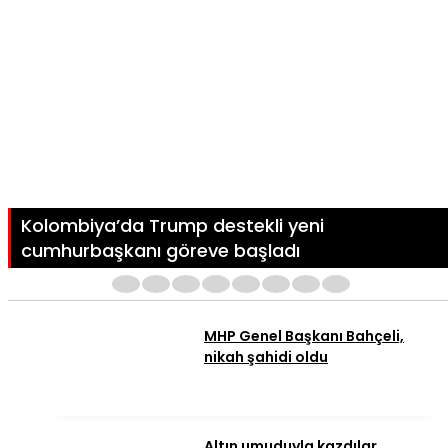
Kolombiya’da Trump destekli yeni
cumhurbaşkanı göreve başladı
1
2
3
4
5
6
7
8
MHP Genel Başkanı Bahçeli,
nikah şahidi oldu
Altın umuduyla kazdılar,