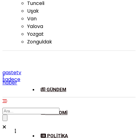
Tunceli
Uşak
Van
Yalova
Yozgat
Zonguldak
gastetv
|
sadece
haber
GÜNDEM
EKONOMI
POLITIKA