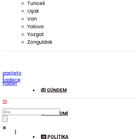
Tunceli
Uşak
Van
Yalova
Yozgat
Zonguldak
gastetv
|
sadece
haber
GÜNDEM
EKONOMI
POLITIKA