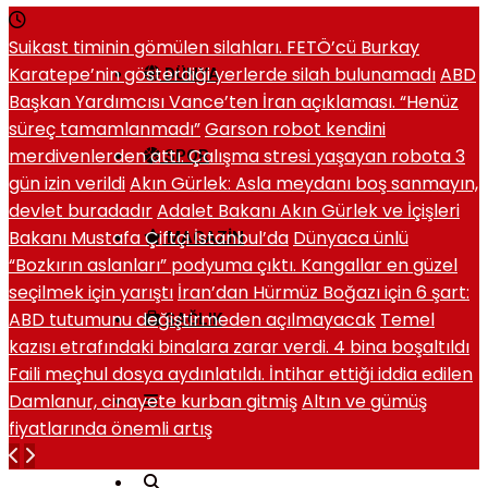
Suikast timinin gömülen silahları. FETÖ’cü Burkay
Karatepe’nin gösterdiği yerlerde silah bulunamadı
ABD
DÜNYA
Başkan Yardımcısı Vance’ten İran açıklaması. “Henüz
süreç tamamlanmadı”
Garson robot kendini
merdivenlerden attı. Çalışma stresi yaşayan robota 3
SPOR
gün izin verildi
Akın Gürlek: Asla meydanı boş sanmayın,
devlet buradadır
Adalet Bakanı Akın Gürlek ve İçişleri
Bakanı Mustafa Çiftçi İstanbul’da
Dünyaca ünlü
MAGAZIN
“Bozkırın aslanları” podyuma çıktı. Kangallar en güzel
seçilmek için yarıştı
İran’dan Hürmüz Boğazı için 6 şart:
ABD tutumunu değiştirmeden açılmayacak
Temel
SAĞLIK
kazısı etrafındaki binalara zarar verdi. 4 bina boşaltıldı
Faili meçhul dosya aydınlatıldı. İntihar ettiği iddia edilen
Damlanur, cinayete kurban gitmiş
Altın ve gümüş
fiyatlarında önemli artış