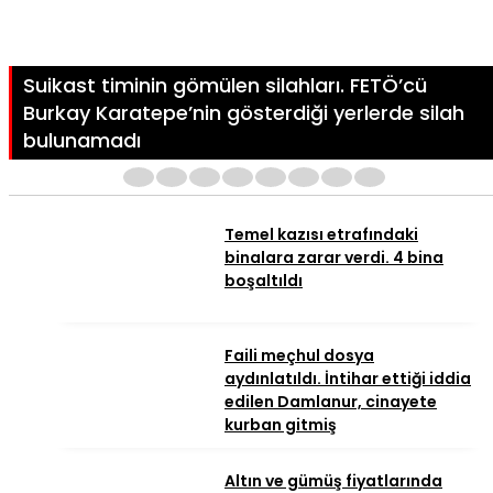
Suikast timinin gömülen silahları. FETÖ’cü
Burkay Karatepe’nin gösterdiği yerlerde silah
bulunamadı
1
2
3
4
5
6
7
8
Temel kazısı etrafındaki
binalara zarar verdi. 4 bina
boşaltıldı
Faili meçhul dosya
aydınlatıldı. İntihar ettiği iddia
edilen Damlanur, cinayete
kurban gitmiş
Altın ve gümüş fiyatlarında