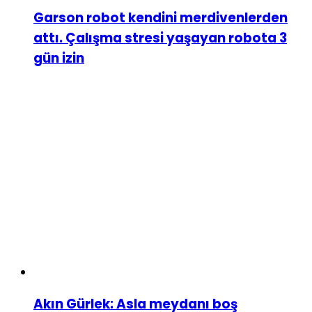
Garson robot kendini merdivenlerden
attı. Çalışma stresi yaşayan robota 3
gün izin
Akın Gürlek: Asla meydanı boş