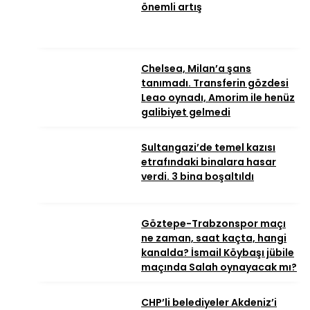
önemli artış
Chelsea, Milan’a şans
tanımadı. Transferin gözdesi
Leao oynadı, Amorim ile henüz
galibiyet gelmedi
Sultangazi’de temel kazısı
etrafındaki binalara hasar
verdi. 3 bina boşaltıldı
Göztepe-Trabzonspor maçı
ne zaman, saat kaçta, hangi
kanalda? İsmail Köybaşı jübile
maçında Salah oynayacak mı?
CHP’li belediyeler Akdeniz’i