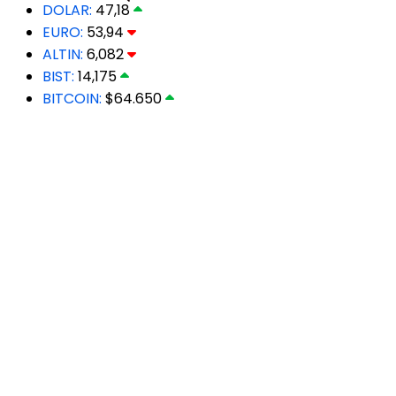
DOLAR:
47,18
EURO:
53,94
ALTIN:
6,082
BIST:
14,175
BITCOIN:
$64.650