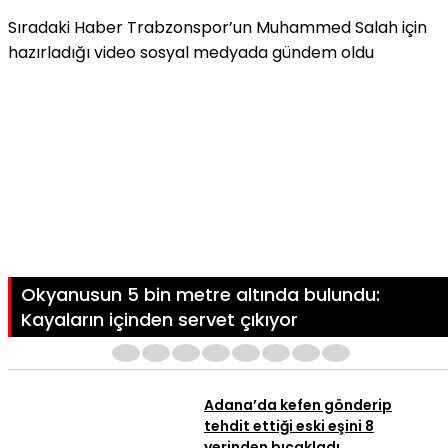
Sıradaki Haber
Trabzonspor’un Muhammed Salah için
hazırladığı video sosyal medyada gündem oldu
Okyanusun 5 bin metre altında bulundu:
Kayaların içinden servet çıkıyor
1
2
3
4
5
6
7
8
Adana’da kefen gönderip
tehdit ettiği eski eşini 8
yerinden bıçakladı