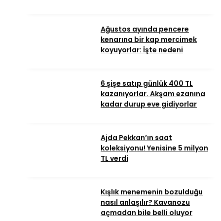
Ağustos ayında pencere
kenarına bir kap mercimek
koyuyorlar: İşte nedeni
6 şişe satıp günlük 400 TL
kazanıyorlar. Akşam ezanına
kadar durup eve gidiyorlar
Ajda Pekkan’ın saat
koleksiyonu! Yenisine 5 milyon
TL verdi
Kışlık menemenin bozulduğu
nasıl anlaşılır? Kavanozu
açmadan bile belli oluyor