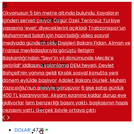
Okyanusun 5 bin metre altında bulundu: Kayaların
içinden servet çıkıyor
Özgür Özel, Terörsüz Türkiye
DÜNYA
yasasına ‘evet’ diyeceklerini açıkladı
Trabzonspor’un
Muhammed Salah için hazırladığı video sosyal
medyada gündem oldu
Dışişleri Bakanı Fidan, Alman ve
SPOR
Fransız mevkidaşlarıyla görüştü
İletişim
Başkanlığı’ndan “Sevr’in yıl dönümünde Meclis’e
getirildi” iddiasına yalanlama
DEM heyeti, Devlet
MAGAZIN
Bahçeli’nin yanına geldi
Kiralık sosyal konutta yeni
dönem eylülde başlıyor
Adalet Bakanı Gürlek, Muhsin
Yazıcıoğlu’nun ailesiyle görüşüyor
6 şişe satıp günlük
SAĞLIK
400 TL kazanıyorlar. Akşam ezanına kadar durup eve
gidiyorlar
İsim benzerliği başını yaktı, başkasının hapis
cezasını yattı. Gerçek böyle ortaya çıktı
DOLAR:
47,18