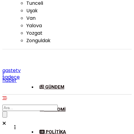
Tunceli
Uşak
Van
Yalova
Yozgat
Zonguldak
gastetv
|
sadece
haber
GÜNDEM
EKONOMI
POLITIKA