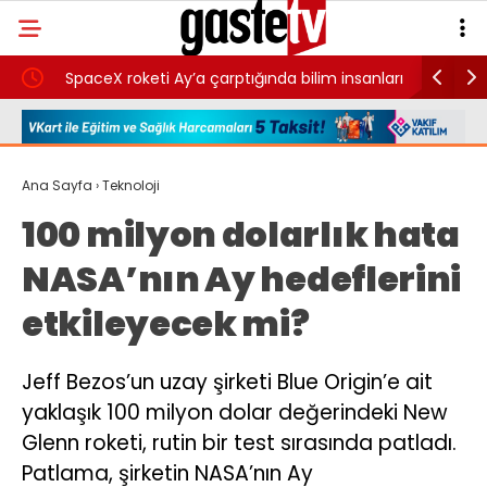
SpaceX roketi Ay’a çarptığında bilim insanları
Bursa’da 
ne gördü?
unuttu
Ana Sayfa
›
Teknoloji
100 milyon dolarlık hata
NASA’nın Ay hedeflerini
etkileyecek mi?
Jeff Bezos’un uzay şirketi Blue Origin’e ait
yaklaşık 100 milyon dolar değerindeki New
Glenn roketi, rutin bir test sırasında patladı.
Patlama, şirketin NASA’nın Ay