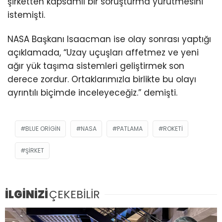
şirketten kapsamlı bir soruşturma yürütmesini
istemişti.
NASA Başkanı Isaacman ise olay sonrası yaptığı
açıklamada, “Uzay uçuşları affetmez ve yeni
ağır yük taşıma sistemleri geliştirmek son
derece zordur. Ortaklarımızla birlikte bu olayı
ayrıntılı biçimde inceleyeceğiz.” demişti.
BLUE ORIGIN
NASA
PATLAMA
ROKETI
ŞIRKET
İLGİNİZİ
ÇEKEBİLİR