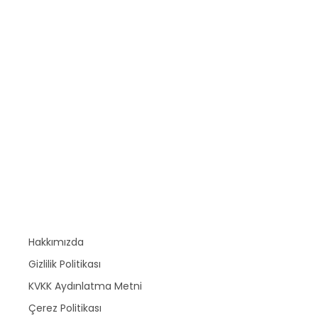
Hakkımızda
Gizlilik Politikası
KVKK Aydınlatma Metni
Çerez Politikası