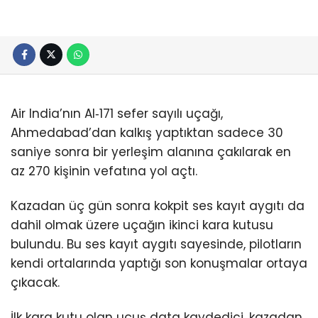
Air India’nın AI‑171 sefer sayılı uçağı,
Ahmedabad’dan kalkış yaptıktan sadece 30
saniye sonra bir yerleşim alanına çakılarak en
az 270 kişinin vefatına yol açtı.
Kazadan üç gün sonra kokpit ses kayıt aygıtı da
dahil olmak üzere uçağın ikinci kara kutusu
bulundu. Bu ses kayıt aygıtı sayesinde, pilotların
kendi ortalarında yaptığı son konuşmalar ortaya
çıkacak.
İlk kara kutu olan uçuş data kaydedici, kazadan