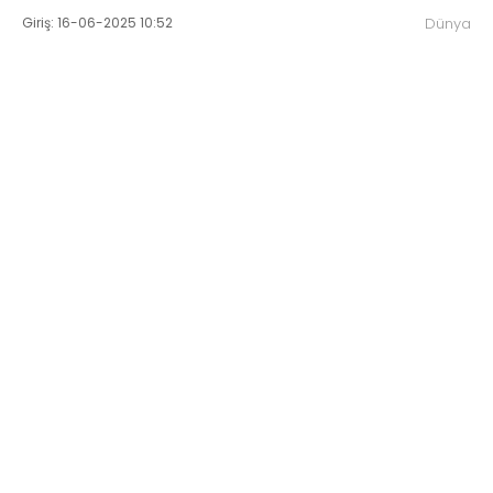
Giriş: 16-06-2025 10:52
Dünya