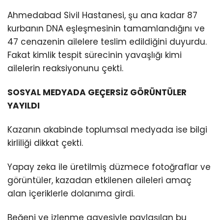
Ahmedabad Sivil Hastanesi, şu ana kadar 87
kurbanın DNA eşleşmesinin tamamlandığını ve
47 cenazenin ailelere teslim edildiğini duyurdu.
Fakat kimlik tespit sürecinin yavaşlığı kimi
ailelerin reaksiyonunu çekti.
SOSYAL MEDYADA GEÇERSİZ GÖRÜNTÜLER
YAYILDI
Kazanın akabinde toplumsal medyada ise bilgi
kirliliği dikkat çekti.
Yapay zeka ile üretilmiş düzmece fotoğraflar ve
görüntüler, kazadan etkilenen aileleri amaç
alan içeriklerle dolanıma girdi.
Beğeni ve izlenme gayesiyle paylaşılan bu