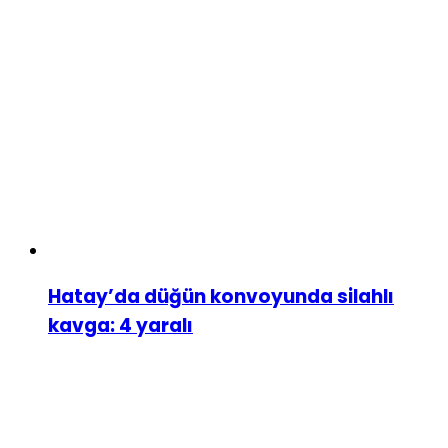
Hatay’da düğün konvoyunda silahlı
kavga: 4 yaralı