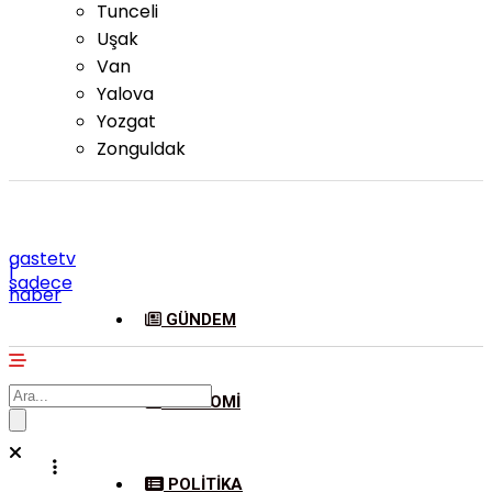
Tunceli
Uşak
Van
Yalova
Yozgat
Zonguldak
gastetv
|
sadece
haber
GÜNDEM
EKONOMI
POLITIKA