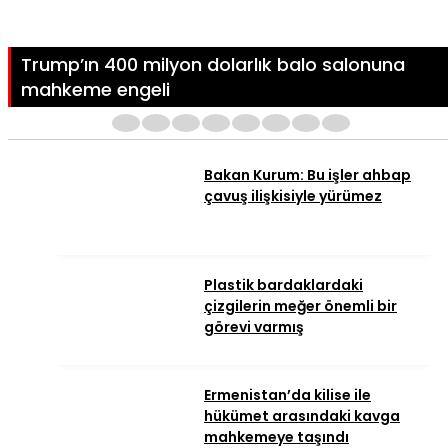
Trump’ın 400 milyon dolarlık balo salonuna
mahkeme engeli
1
2
3
4
5
6
7
8
Bakan Kurum: Bu işler ahbap
çavuş ilişkisiyle yürümez
Plastik bardaklardaki
çizgilerin meğer önemli bir
görevi varmış
Ermenistan’da kilise ile
hükümet arasındaki kavga
mahkemeye taşındı