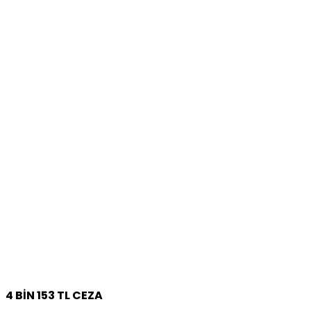
4 BİN 153 TL CEZA