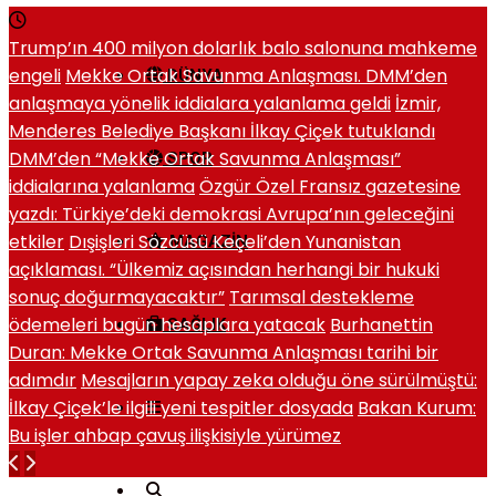
Trump’ın 400 milyon dolarlık balo salonuna mahkeme
engeli
Mekke Ortak Savunma Anlaşması. DMM’den
DÜNYA
anlaşmaya yönelik iddialara yalanlama geldi
İzmir,
Menderes Belediye Başkanı İlkay Çiçek tutuklandı
DMM’den “Mekke Ortak Savunma Anlaşması”
SPOR
iddialarına yalanlama
Özgür Özel Fransız gazetesine
yazdı: Türkiye’deki demokrasi Avrupa’nın geleceğini
etkiler
Dışişleri Sözcüsü Keçeli’den Yunanistan
MAGAZIN
açıklaması. “Ülkemiz açısından herhangi bir hukuki
sonuç doğurmayacaktır”
Tarımsal destekleme
ödemeleri bugün hesaplara yatacak
Burhanettin
SAĞLIK
Duran: Mekke Ortak Savunma Anlaşması tarihi bir
adımdır
Mesajların yapay zeka olduğu öne sürülmüştü:
İlkay Çiçek’le ilgili yeni tespitler dosyada
Bakan Kurum:
Bu işler ahbap çavuş ilişkisiyle yürümez