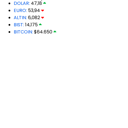
DOLAR:
47,18
EURO:
53,94
ALTIN:
6,082
BIST:
14,175
BITCOIN:
$64.650