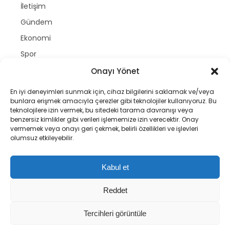
İletişim
Gündem
Ekonomi
Spor
Politika
Onayı Yönet
Magazin
En iyi deneyimleri sunmak için, cihaz bilgilerini saklamak ve/veya
Dünya
bunlara erişmek amacıyla çerezler gibi teknolojiler kullanıyoruz. Bu
teknolojilere izin vermek, bu sitedeki tarama davranışı veya
Yazarlar
benzersiz kimlikler gibi verileri işlememize izin verecektir. Onay
vermemek veya onayı geri çekmek, belirli özellikleri ve işlevleri
Nöbetçi Eczaneler
olumsuz etkileyebilir.
Namaz Vakitleri
Hava Durumu
Kabul et
Puan Durumları
Reddet
Tercihleri görüntüle
Copyright © gastetv | 2025