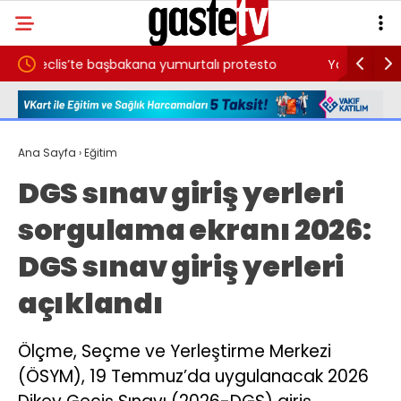
başbakana yumurtalı protesto
Yangın sırasında 13’üncü k
hayatını kaybetti
Ana Sayfa
›
Eğitim
DGS sınav giriş yerleri
sorgulama ekranı 2026:
DGS sınav giriş yerleri
açıklandı
Ölçme, Seçme ve Yerleştirme Merkezi
(ÖSYM), 19 Temmuz’da uygulanacak 2026