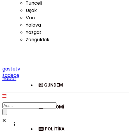
Tunceli
Uşak
Van
Yalova
Yozgat
Zonguldak
gastetv
|
sadece
haber
GÜNDEM
EKONOMI
POLITIKA