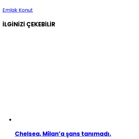
Emlak Konut
İLGİNİZİ
ÇEKEBİLİR
Chelsea, Milan’a şans tanımadı.