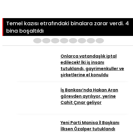
Temel kazısı etrafındaki binalara zarar verdi. 4
bina boşaltıldı
1
2
3
4
5
6
7
8
Onlarca vatandaşlık iptal
edilecek! İki iş insanı
tutuklandı, gayrimenkuller ve
şirketlerine el konuldu
İş Bankası’nda Hakan Aran
görevden ayrılıyor, yerine
Cahit Çınar geliyor
Yeni Parti Manisa İl Başkanı
İlksen Özalper tutuklandı