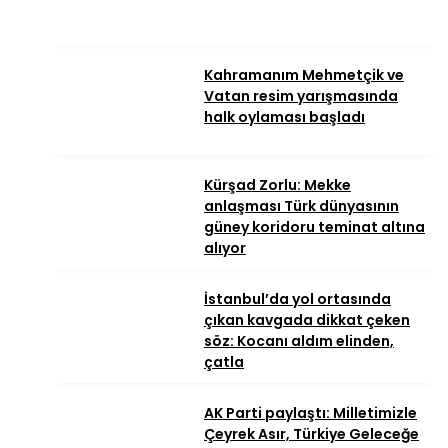
Kahramanım Mehmetçik ve
Vatan resim yarışmasında
halk oylaması başladı
Kürşad Zorlu: Mekke
anlaşması Türk dünyasının
güney koridoru teminat altına
alıyor
İstanbul’da yol ortasında
çıkan kavgada dikkat çeken
söz: Kocanı aldım elinden,
çatla
AK Parti paylaştı: Milletimizle
Çeyrek Asır, Türkiye Geleceğe