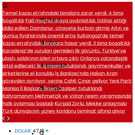
Temel kazısı etrafındaki binalara zarar verdi. 4 bina
boşaltıldı
Faili meçhul dosya aydınlatıldı. İntihar ettiği
DÜNYA
iddia edilen Damlanur, cinayete kurban gitmiş
Altın ve
gümüş fiyatlarında önemli artış
Sultangazi’de temel
kazısı etrafındaki binalara hasar verdi. 3 bina boşaltıldı
SPOR
Karadeniz’de vurulan gemiden ilk görüntü. Türkiye’ye
ulaştı, saldırının izleri ortaya çıktı
Onlarca vatandaşlık
iptal edilecek! İki iş insanı tutuklandı, gayrimenkuller ve
MAGAZIN
şirketlerine el konuldu
İş Bankası’nda Hakan Aran
görevden ayrılıyor, yerine Cahit Çınar geliyor
Yeni Parti
Manisa İl Başkanı İlksen Özalper tutuklandı
SAĞLIK
Kahramanım Mehmetçik ve Vatan resim yarışmasında
halk oylaması başladı
Kürşad Zorlu: Mekke anlaşması
Türk dünyasının güney koridoru teminat altına alıyor
DOLAR:
47,18