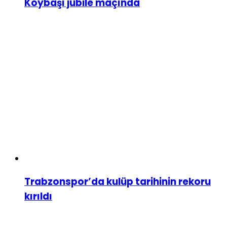
Köybaşı jübile maçında
Trabzonspor’da kulüp tarihinin rekoru
kırıldı