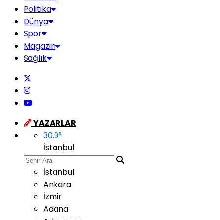
Politika
Dünya
Spor
Magazin
Sağlık
YAZARLAR
30.9
°
İstanbul
İstanbul
Ankara
İzmir
Adana