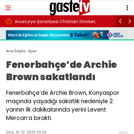
Avusturya Şansölyesi Christian Stocker,
Adıyaman
Türkiye’ye geliyor
şoförünü
Ana Sayfa
›
Spor
Fenerbahçe’de Archie
Brown sakatlandı
Fenerbahçe’de Archie Brown, Konyaspor
maçında yaşadığı sakatlık nedeniyle 2.
yarının ilk dakikalarında yerini Levent
Mercan’a bıraktı.
Giriş: 16-12-2025 03:00
Spor