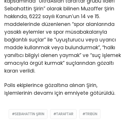
kapsamında “UltraAslan taraftar grubu lideri
Sebahattin Şirin” olarak bilinen Muzaffer Şirin
hakkında, 6222 sayılı Kanun’un 14 ve 15.
maddelerinde düzenlenen “spor alanlarında
yasaklı eylemler ve spor müsabakalarıyla
bağlantılı suçlar” ile “uyuşturucu veya uyarıcı
madde kullanmak veya bulundurmak”, “halkı
yanıltıcı bilgiyi alenen yaymak” ve “suç işlemek
amacıyla örgüt kurmak” suçlarından gözaltı
kararı verildi.
Polis ekiplerince gözaltına alınan Şirin,
işlemlerinin devamı için emniyete götürüldü.
SEBAHATTIN ŞIRIN
TARAFTAR
TRIBÜN