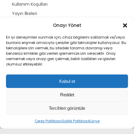
Kullanım Koşulları
Yayın İlkeleri
Künye
Onayı Yönet
İletişim
En iyi deneyimleri sunmak için, cihaz bilgilerini saklamak ve/veya
Gündem
bunlara erişmek amacıyla çerezler gibi teknolojiler kullanıyoruz. Bu
teknolojilere izin vermek, bu sitedeki tarama davranışı veya
Ekonomi
benzersiz kimlikler gibi verileri işlememize izin verecektir. Onay
vermemek veya onayı geri çekmek, belirli özellikleri ve işlevleri
Spor
olumsuz etkileyebilir.
Politika
Magazin
Kabul et
Dünya
Reddet
Yazarlar
Nöbetçi Eczaneler
Tercihleri görüntüle
Namaz Vakitleri
Çerez Politikası
Gizlilik Politikası
Künye
Hava Durumu